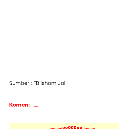
Sumber : FB Isham Jalil
........
Komen:
........
............oo000oo...........