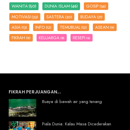
(50)
(46)
WANITA
DUNIA ISLAM
GOSIP
(34)
MOTIVASI
SASTERA
BUDAYA
(33)
(30)
(21)
ASIA
INFO
TEMUBUAL
ASEAN
(13)
(12)
(12)
(9)
FIKRAH
KELUARGA
RESEPI
(9)
(8)
(6)
FIKRAH PERJUANGAN...
Buaya di bawah air yang tenang
Piala Dunia: Kalau Masa Dicederakan