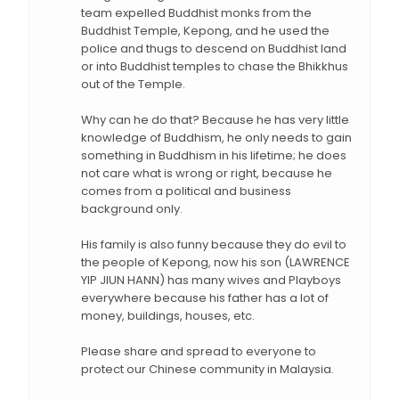
team expelled Buddhist monks from the
Buddhist Temple, Kepong, and he used the
police and thugs to descend on Buddhist land
or into Buddhist temples to chase the Bhikkhus
out of the Temple.
Why can he do that? Because he has very little
knowledge of Buddhism, he only needs to gain
something in Buddhism in his lifetime; he does
not care what is wrong or right, because he
comes from a political and business
background only.
His family is also funny because they do evil to
the people of Kepong, now his son (LAWRENCE
YIP JIUN HANN) has many wives and Playboys
everywhere because his father has a lot of
money, buildings, houses, etc.
Please share and spread to everyone to
protect our Chinese community in Malaysia.