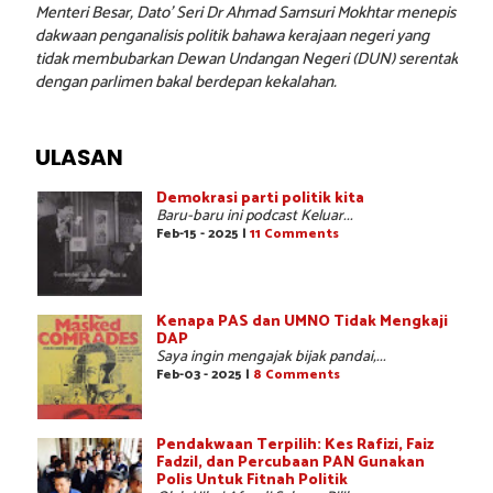
Menteri Besar, Dato’ Seri Dr Ahmad Samsuri Mokhtar menepis
dakwaan penganalisis politik bahawa kerajaan negeri yang
tidak membubarkan Dewan Undangan Negeri (DUN) serentak
dengan parlimen bakal berdepan kekalahan.
ULASAN
Demokrasi parti politik kita
Baru-baru ini podcast Keluar...
Feb-15 - 2025 |
11 Comments
Kenapa PAS dan UMNO Tidak Mengkaji
DAP
Saya ingin mengajak bijak pandai,...
Feb-03 - 2025 |
8 Comments
Pendakwaan Terpilih: Kes Rafizi, Faiz
Fadzil, dan Percubaan PAN Gunakan
Polis Untuk Fitnah Politik