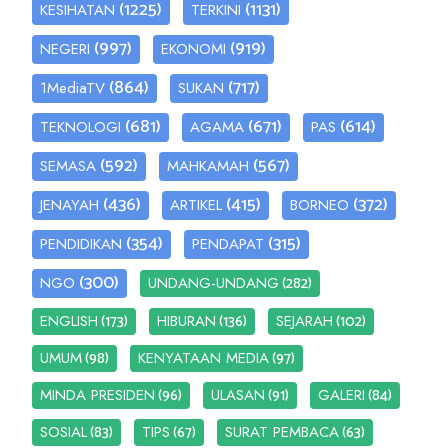
(1225)
(1131)
KESIHATAN
TERKINI
(997)
(919)
NEGERI
EKONOMI
(864)
(717)
1MediaTV
SUKAN
(681)
(671)
(614)
TEKNOLOGI
AGAMA
PAS
(592)
(567)
SEMASA
MAHKAMAH
(436)
(415)
(372)
JENAYAH
ARTIKEL
BORNEO
(354)
(315)
PENDIDIKAN
PENDAPAT
(300)
(282)
NGO
UNDANG-UNDANG
(173)
(136)
(102)
ENGLISH
HIBURAN
SEJARAH
(98)
(97)
UMUM
KENYATAAN MEDIA
(96)
(91)
(84)
MINDA PRESIDEN
ULASAN
GALERI
(83)
(67)
(63)
SOSIAL
TIPS
SURAT PEMBACA