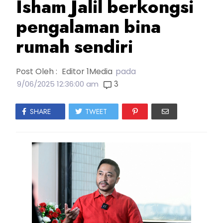
Isham Jalil berkongsi
pengalaman bina
rumah sendiri
Post Oleh :
Editor 1Media
pada
3
9/06/2025 12:36:00 am
SHARE
TWEET