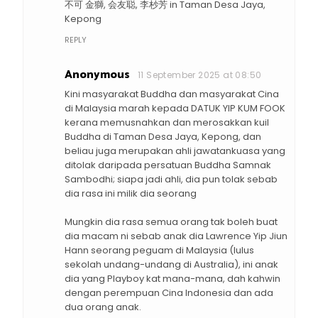
不可 金獅, 会友聪, 李杪芳 in Taman Desa Jaya,
Kepong
REPLY
Anonymous
11 September 2025 at 08:50
Kini masyarakat Buddha dan masyarakat Cina
di Malaysia marah kepada DATUK YIP KUM FOOK
kerana memusnahkan dan merosakkan kuil
Buddha di Taman Desa Jaya, Kepong, dan
beliau juga merupakan ahli jawatankuasa yang
ditolak daripada persatuan Buddha Samnak
Sambodhi; siapa jadi ahli, dia pun tolak sebab
dia rasa ini milik dia seorang
Mungkin dia rasa semua orang tak boleh buat
dia macam ni sebab anak dia Lawrence Yip Jiun
Hann seorang peguam di Malaysia (lulus
sekolah undang-undang di Australia), ini anak
dia yang Playboy kat mana-mana, dah kahwin
dengan perempuan Cina Indonesia dan ada
dua orang anak.