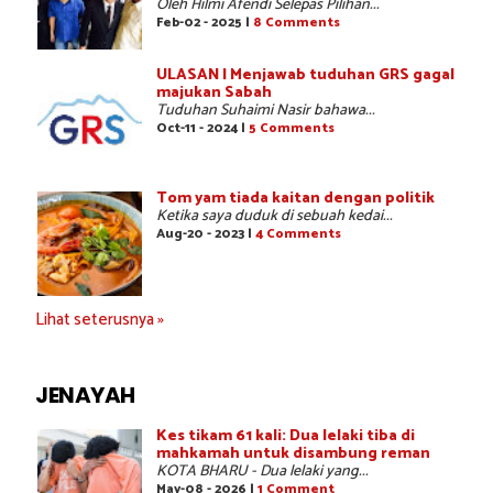
Oleh Hilmi Afendi Selepas Pilihan...
Feb-02 - 2025 |
8 Comments
ULASAN | Menjawab tuduhan GRS gagal
majukan Sabah
Tuduhan Suhaimi Nasir bahawa...
Oct-11 - 2024 |
5 Comments
Tom yam tiada kaitan dengan politik
Ketika saya duduk di sebuah kedai...
Aug-20 - 2023 |
4 Comments
Lihat seterusnya »
JENAYAH
Kes tikam 61 kali: Dua lelaki tiba di
mahkamah untuk disambung reman
KOTA BHARU - Dua lelaki yang...
May-08 - 2026 |
1 Comment