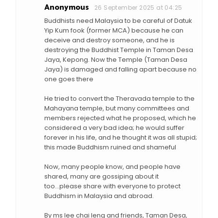
Anonymous
26 September 2025 at 04:25
Buddhists need Malaysia to be careful of Datuk
Yip Kum fook (former MCA) because he can
deceive and destroy someone, and he is
destroying the Buddhist Temple in Taman Desa
Jaya, Kepong. Now the Temple (Taman Desa
Jaya) is damaged and falling apart because no
one goes there
He tried to convert the Theravada temple to the
Mahayana temple, but many committees and
members rejected what he proposed, which he
considered a very bad idea; he would suffer
forever in his life, and he thought it was all stupid;
this made Buddhism ruined and shameful
Now, many people know, and people have
shared, many are gossiping about it
too...please share with everyone to protect
Buddhism in Malaysia and abroad.
By ms lee chai leng and friends, Taman Desa,