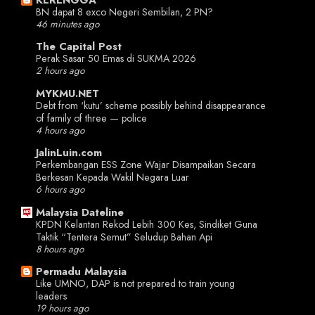
BN dapat 8 exco Negeri Sembilan, 2 PN?
46 minutes ago
The Capital Post
Perak Sasar 50 Emas di SUKMA 2026
2 hours ago
MYKMU.NET
Debt from ‘kutu’ scheme possibly behind disappearance
of family of three — police
4 hours ago
JalinLuin.com
Perkembangan ESS Zone Wajar Disampaikan Secara
Berkesan Kepada Wakil Negara Luar
6 hours ago
Malaysia Dateline
KPDN Kelantan Rekod Lebih 300 Kes, Sindiket Guna
Taktik “Tentera Semut” Seludup Bahan Api
8 hours ago
Permadu Malaysia
Like UMNO, DAP is not prepared to train young
leaders
19 hours ago