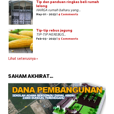
Tip dan panduan ringkas beli rumah
lelong
HARGA rumah baharu yang...
May-01 - 2023 |
4 Comments
Tip-tip rebus jagung
TIP-TIP MEREBUS...
Feb-03 - 2023 |
5 Comments
Lihat seterusnya »
SAHAM AKHIRAT...