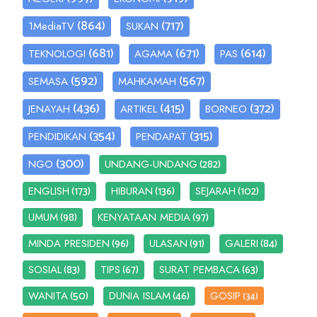
(864)
(717)
1MediaTV
SUKAN
(681)
(671)
(614)
TEKNOLOGI
AGAMA
PAS
(592)
(567)
SEMASA
MAHKAMAH
(436)
(415)
(372)
JENAYAH
ARTIKEL
BORNEO
(354)
(315)
PENDIDIKAN
PENDAPAT
(300)
(282)
NGO
UNDANG-UNDANG
(173)
(136)
(102)
ENGLISH
HIBURAN
SEJARAH
(98)
(97)
UMUM
KENYATAAN MEDIA
(96)
(91)
(84)
MINDA PRESIDEN
ULASAN
GALERI
(83)
(67)
(63)
SOSIAL
TIPS
SURAT PEMBACA
(50)
(46)
WANITA
DUNIA ISLAM
GOSIP
(34)