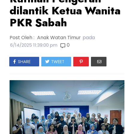
dilantik Ketua Wanita
PKR Sabah
Post Oleh :
Anak Watan Timur
pada
0
6/14/2025 11:39:00 pm
SHARE
TWEET