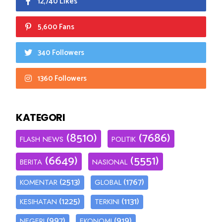
12,740 Likes
5,600 Fans
340 Followers
1360 Followers
KATEGORI
(8510)
(7686)
FLASH NEWS
POLITIK
(6649)
(5551)
BERITA
NASIONAL
(2513)
(1767)
KOMENTAR
GLOBAL
(1225)
(1131)
KESIHATAN
TERKINI
(997)
(919)
NEGERI
EKONOMI