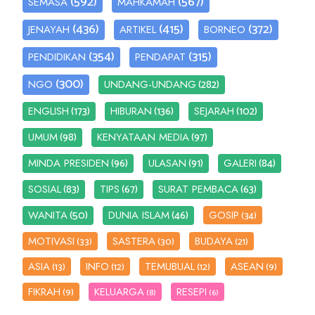
(592)
(567)
SEMASA
MAHKAMAH
(436)
(415)
(372)
JENAYAH
ARTIKEL
BORNEO
(354)
(315)
PENDIDIKAN
PENDAPAT
(300)
(282)
NGO
UNDANG-UNDANG
(173)
(136)
(102)
ENGLISH
HIBURAN
SEJARAH
(98)
(97)
UMUM
KENYATAAN MEDIA
(96)
(91)
(84)
MINDA PRESIDEN
ULASAN
GALERI
(83)
(67)
(63)
SOSIAL
TIPS
SURAT PEMBACA
(50)
(46)
WANITA
DUNIA ISLAM
GOSIP
(34)
MOTIVASI
SASTERA
BUDAYA
(33)
(30)
(21)
ASIA
INFO
TEMUBUAL
ASEAN
(13)
(12)
(12)
(9)
FIKRAH
KELUARGA
RESEPI
(9)
(8)
(6)