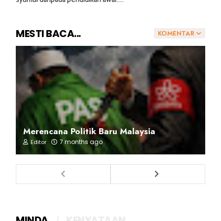
MESTI BACA...
KOMENTAR
Merencana Politik Baru Malaysia
7 months ago
Editor
MINDA
KENYATAAN