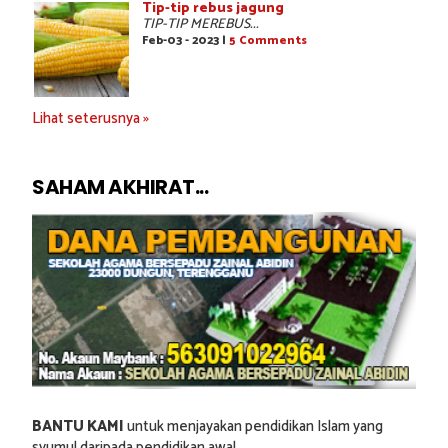
Tip-tip rebus jagung
TIP-TIP MEREBUS...
Feb-03 - 2023 |
5 Comments
Lihat seterusnya »
SAHAM AKHIRAT...
BANTU KAMI
untuk menjayakan pendidikan Islam yang
syumul daripada pendidikan awal.....