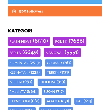
1360 Followers
KATEGORI
(8510)
(7686)
FLASH NEWS
POLITIK
(6649)
(5551)
BERITA
NASIONAL
(2513)
(1767)
KOMENTAR
GLOBAL
(1225)
(1131)
KESIHATAN
TERKINI
(997)
(919)
NEGERI
EKONOMI
(864)
(717)
1MediaTV
SUKAN
(681)
(671)
(614)
TEKNOLOGI
AGAMA
PAS