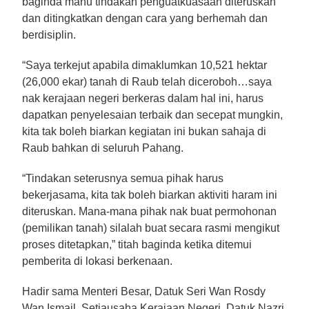
baginda mahu tindakan penguatkuasaan diteruskan
dan ditingkatkan dengan cara yang berhemah dan
berdisiplin.
“Saya terkejut apabila dimaklumkan 10,521 hektar
(26,000 ekar) tanah di Raub telah diceroboh…saya
nak kerajaan negeri berkeras dalam hal ini, harus
dapatkan penyelesaian terbaik dan secepat mungkin,
kita tak boleh biarkan kegiatan ini bukan sahaja di
Raub bahkan di seluruh Pahang.
“Tindakan seterusnya semua pihak harus
bekerjasama, kita tak boleh biarkan aktiviti haram ini
diteruskan. Mana-mana pihak nak buat permohonan
(pemilikan tanah) silalah buat secara rasmi mengikut
proses ditetapkan,” titah baginda ketika ditemui
pemberita di lokasi berkenaan.
Hadir sama Menteri Besar, Datuk Seri Wan Rosdy
Wan Ismail, Setiausaha Kerajaan Negeri, Datuk Nazri