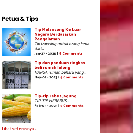
Petua & Tips
Tip Melancong Ke Luar
Negara Berdasarkan
Pengalaman
Tip traveling untuk orang lama
dari...
Jan-27 - 2025 |
8 Comments
Tip dan panduan ringkas
beli rumah lelong
HARGA rumah baharu yang...
May-01 - 2023 |
4 Comments
Tip-tip rebus jagung
TIP-TIP MEREBUS...
Feb-03 - 2023 |
5 Comments
Lihat seterusnya »