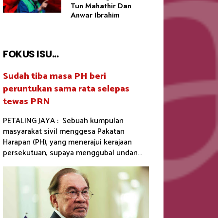
Tun Mahathir Dan
Anwar Ibrahim
FOKUS ISU...
Sudah tiba masa PH beri
peruntukan sama rata selepas
tewas PRN
PETALING JAYA : Sebuah kumpulan
masyarakat sivil menggesa Pakatan
Harapan (PH), yang menerajui kerajaan
persekutuan, supaya menggubal undan...