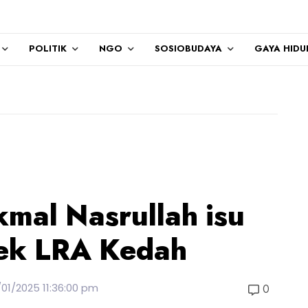
POLITIK
NGO
SOSIOBUDAYA
GAYA HIDU
Terima ka
kmal Nasrullah isu
jek LRA Kedah
/01/2025 11:36:00 pm
0