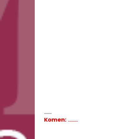
........
Komen:
........