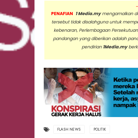
.
PENAFIAN
1 Media.my
mengamalkan dan
tersebut tidak disalahguna untuk memp
kebenaran, Perlembagaan Persekutua
pandangan yang diberikan adalah pan
pendirian
1Media.my
berk
..
FLASH NEWS
POLITIK