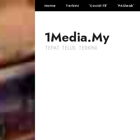
Home
Terkini
'Covid-19'
'PASleak'
1Media.My
TEPAT. TELUS. TERKINI.