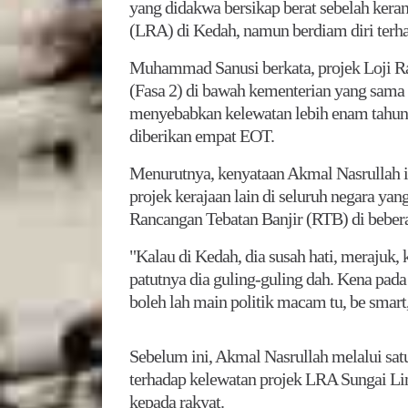
yang didakwa bersikap berat sebelah kera
(LRA) di Kedah, namun berdiam diri terhad
Muhammad Sanusi berkata, projek Loji R
(Fasa 2) di bawah kementerian yang sama 
menyebabkan kelewatan lebih enam tahun
diberikan empat EOT.
Menurutnya, kenyataan Akmal Nasrullah it
projek kerajaan lain di seluruh negara ya
Rancangan Tebatan Banjir (RTB) di bebera
"Kalau di Kedah, dia susah hati, merajuk, 
patutnya dia guling-guling dah. Kena pada
boleh lah main politik macam tu, be smar
Sebelum ini, Akmal Nasrullah melalui sat
terhadap kelewatan projek LRA Sungai Li
kepada rakyat.