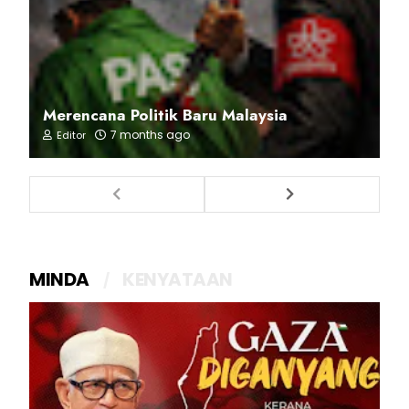
Merencana Politik Baru Malaysia
7 months ago
Editor
MINDA
KENYATAAN