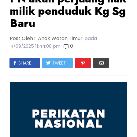
milik penduduk Kg Sg
Baru
Post Oleh :
Anak Watan Timur
pada
0
4/09/2025 11:44:00 pm
SHARE
TWEET