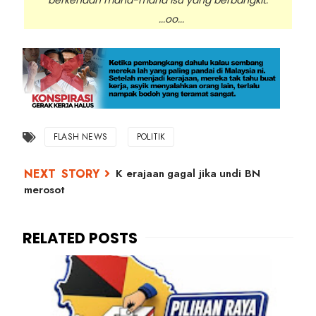
...oo...
FLASH NEWS
POLITIK
K erajaan gagal jika undi BN
merosot