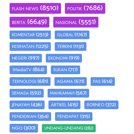
(8510)
(7686)
FLASH NEWS
POLITIK
(6649)
(5551)
BERITA
NASIONAL
(2513)
(1767)
KOMENTAR
GLOBAL
(1225)
(1131)
KESIHATAN
TERKINI
(997)
(919)
NEGERI
EKONOMI
(864)
(717)
1MediaTV
SUKAN
(681)
(671)
(614)
TEKNOLOGI
AGAMA
PAS
(592)
(567)
SEMASA
MAHKAMAH
(436)
(415)
(372)
JENAYAH
ARTIKEL
BORNEO
(354)
(315)
PENDIDIKAN
PENDAPAT
(300)
(282)
NGO
UNDANG-UNDANG