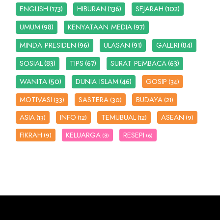
(173)
(136)
(102)
ENGLISH
HIBURAN
SEJARAH
(98)
(97)
UMUM
KENYATAAN MEDIA
(96)
(91)
(84)
MINDA PRESIDEN
ULASAN
GALERI
(83)
(67)
(63)
SOSIAL
TIPS
SURAT PEMBACA
(50)
(46)
WANITA
DUNIA ISLAM
GOSIP
(34)
MOTIVASI
SASTERA
BUDAYA
(33)
(30)
(21)
ASIA
INFO
TEMUBUAL
ASEAN
(13)
(12)
(12)
(9)
FIKRAH
KELUARGA
RESEPI
(9)
(8)
(6)