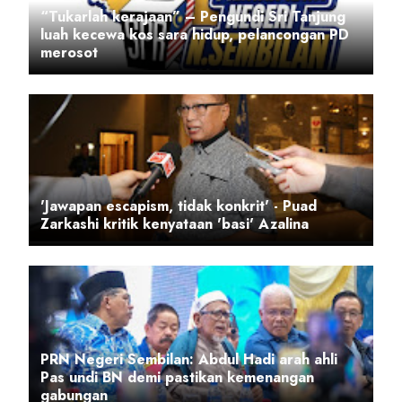
“Tukarlah kerajaan” – Pengundi Sri Tanjung
luah kecewa kos sara hidup, pelancongan PD
merosot
'Jawapan escapism, tidak konkrit' - Puad
Zarkashi kritik kenyataan 'basi' Azalina
PRN Negeri Sembilan: Abdul Hadi arah ahli
Pas undi BN demi pastikan kemenangan
gabungan