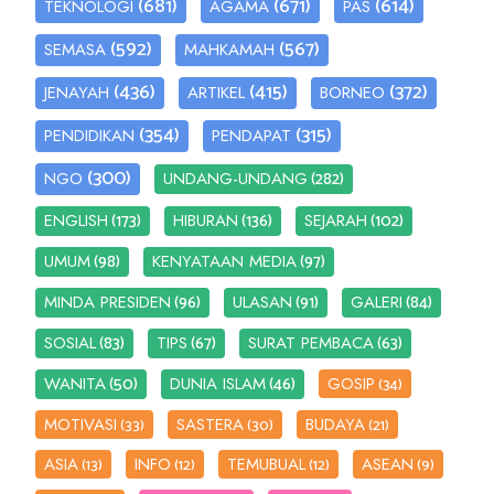
(681)
(671)
(614)
TEKNOLOGI
AGAMA
PAS
(592)
(567)
SEMASA
MAHKAMAH
(436)
(415)
(372)
JENAYAH
ARTIKEL
BORNEO
(354)
(315)
PENDIDIKAN
PENDAPAT
(300)
(282)
NGO
UNDANG-UNDANG
(173)
(136)
(102)
ENGLISH
HIBURAN
SEJARAH
(98)
(97)
UMUM
KENYATAAN MEDIA
(96)
(91)
(84)
MINDA PRESIDEN
ULASAN
GALERI
(83)
(67)
(63)
SOSIAL
TIPS
SURAT PEMBACA
(50)
(46)
WANITA
DUNIA ISLAM
GOSIP
(34)
MOTIVASI
SASTERA
BUDAYA
(33)
(30)
(21)
ASIA
INFO
TEMUBUAL
ASEAN
(13)
(12)
(12)
(9)