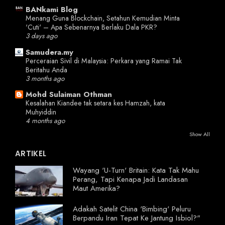
BANkami Blog
Menang Guna Blockchain, Setahun Kemudian Minta
'Cuti' – Apa Sebenarnya Berlaku Dala PKR?
3 days ago
Samudera.my
Perceraian Sivil di Malaysia: Perkara yang Ramai Tak
Beritahu Anda
3 months ago
Mohd Sulaiman Othman
Kesalahan Kiandee tak setara kes Hamzah, kata
Muhyiddin
4 months ago
Show All
ARTIKEL
Wayang 'U-Turn' Britain: Kata Tak Mahu
Perang, Tapi Kenapa Jadi Landasan
Maut Amerika?
Adakah Satelit China 'Bimbing' Peluru
Berpandu Iran Tepat Ke Jantung Isbiol?"