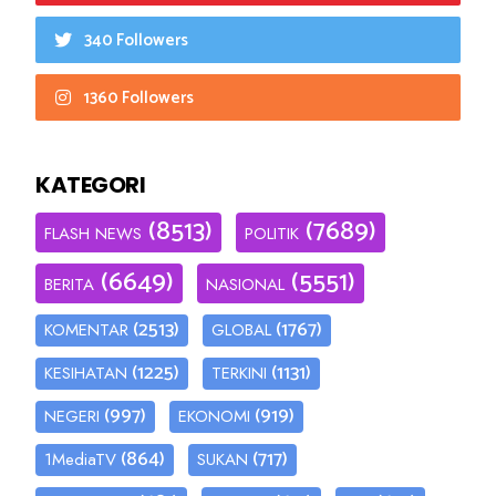
340 Followers
1360 Followers
KATEGORI
(8513)
(7689)
FLASH NEWS
POLITIK
(6649)
(5551)
BERITA
NASIONAL
(2513)
(1767)
KOMENTAR
GLOBAL
(1225)
(1131)
KESIHATAN
TERKINI
(997)
(919)
NEGERI
EKONOMI
(864)
(717)
1MediaTV
SUKAN