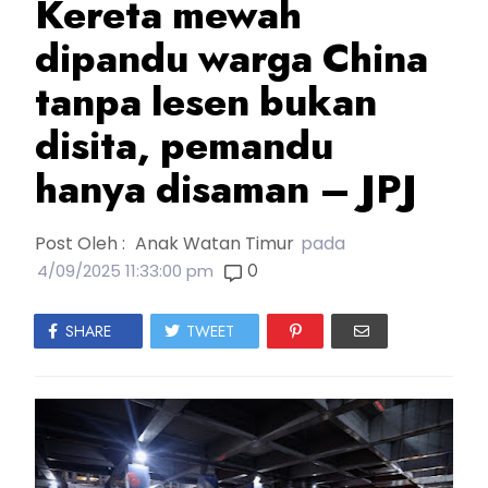
Kereta mewah
dipandu warga China
tanpa lesen bukan
disita, pemandu
hanya disaman – JPJ
Post Oleh :
Anak Watan Timur
pada
0
4/09/2025 11:33:00 pm
SHARE
TWEET