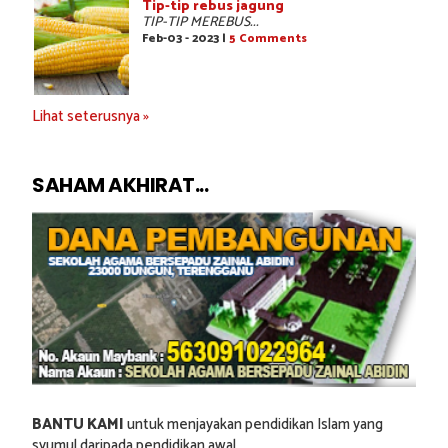
Tip-tip rebus jagung
TIP-TIP MEREBUS...
Feb-03 - 2023 |
5 Comments
Lihat seterusnya »
SAHAM AKHIRAT...
BANTU KAMI
untuk menjayakan pendidikan Islam yang
syumul daripada pendidikan awal.....