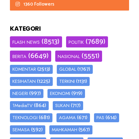
1360 Followers
KATEGORI
(8513)
(7689)
FLASH NEWS
POLITIK
(6649)
(5551)
BERITA
NASIONAL
(2513)
(1767)
KOMENTAR
GLOBAL
(1225)
(1131)
KESIHATAN
TERKINI
(997)
(919)
NEGERI
EKONOMI
(864)
(717)
1MediaTV
SUKAN
(681)
(671)
(614)
TEKNOLOGI
AGAMA
PAS
(592)
(567)
SEMASA
MAHKAMAH