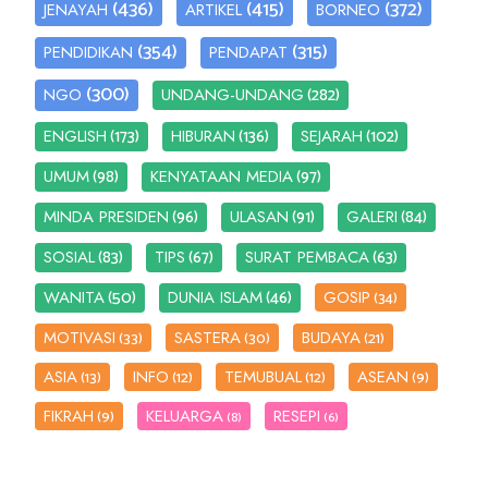
(436)
(415)
(372)
JENAYAH
ARTIKEL
BORNEO
(354)
(315)
PENDIDIKAN
PENDAPAT
(300)
(282)
NGO
UNDANG-UNDANG
(173)
(136)
(102)
ENGLISH
HIBURAN
SEJARAH
(98)
(97)
UMUM
KENYATAAN MEDIA
(96)
(91)
(84)
MINDA PRESIDEN
ULASAN
GALERI
(83)
(67)
(63)
SOSIAL
TIPS
SURAT PEMBACA
(50)
(46)
WANITA
DUNIA ISLAM
GOSIP
(34)
MOTIVASI
SASTERA
BUDAYA
(33)
(30)
(21)
ASIA
INFO
TEMUBUAL
ASEAN
(13)
(12)
(12)
(9)
FIKRAH
KELUARGA
RESEPI
(9)
(8)
(6)