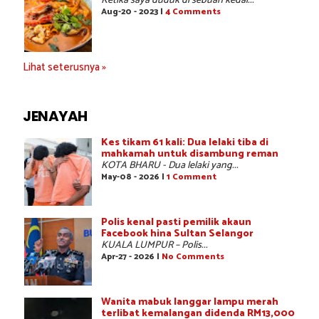
Ketika saya duduk di sebuah kedai...
Aug-20 - 2023 |
4 Comments
Lihat seterusnya »
JENAYAH
Kes tikam 61 kali: Dua lelaki tiba di
mahkamah untuk disambung reman
KOTA BHARU - Dua lelaki yang...
May-08 - 2026 |
1 Comment
Polis kenal pasti pemilik akaun
Facebook hina Sultan Selangor
KUALA LUMPUR – Polis...
Apr-27 - 2026 |
No Comments
Wanita mabuk langgar lampu merah
terlibat kemalangan didenda RM13,000