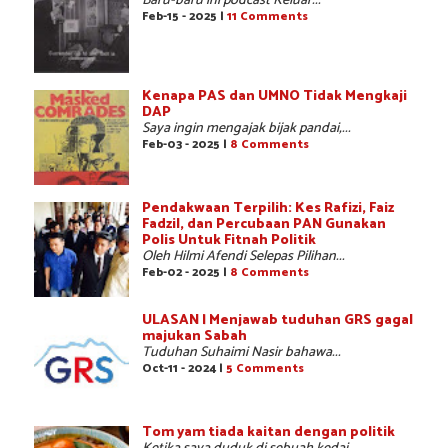
Baru-baru ini podcast Keluar...
Feb-15 - 2025 |
11 Comments
Kenapa PAS dan UMNO Tidak Mengkaji
DAP
Saya ingin mengajak bijak pandai,...
Feb-03 - 2025 |
8 Comments
Pendakwaan Terpilih: Kes Rafizi, Faiz
Fadzil, dan Percubaan PAN Gunakan
Polis Untuk Fitnah Politik
Oleh Hilmi Afendi Selepas Pilihan...
Feb-02 - 2025 |
8 Comments
ULASAN | Menjawab tuduhan GRS gagal
majukan Sabah
Tuduhan Suhaimi Nasir bahawa...
Oct-11 - 2024 |
5 Comments
Tom yam tiada kaitan dengan politik