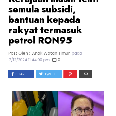
semula subsidi,
bantuan kepada
rakyat termasuk
petrol RON95
Post Oleh :
Anak Watan Timur
pada
0
7/12/2024 11:44:00 pm
SHARE
TWEET