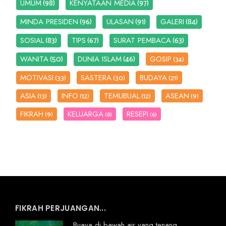
(98)
(97)
UMUM
KENYATAAN MEDIA
(96)
(91)
(84)
MINDA PRESIDEN
ULASAN
GALERI
(83)
(67)
(63)
SOSIAL
TIPS
SURAT PEMBACA
(50)
(46)
WANITA
DUNIA ISLAM
GOSIP
(34)
MOTIVASI
SASTERA
BUDAYA
(33)
(30)
(21)
ASIA
INFO
TEMUBUAL
ASEAN
(13)
(12)
(12)
(9)
FIKRAH
KELUARGA
RESEPI
(9)
(8)
(6)
FIKRAH PERJUANGAN...
Buaya di bawah air yang tenang