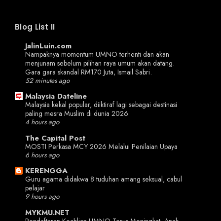
Blog List II
JalinLuin.com
Nampaknya momentum UMNO terhenti dan akan
menjunam sebelum pilihan raya umum akan datang.
Gara gara skandal RM170 Juta, Ismail Sabri.
52 minutes ago
Malaysia Dateline
Malaysia kekal popular, diiktiraf lagi sebagai destinasi
paling mesra Muslim di dunia 2026
4 hours ago
The Capital Post
MOSTI Perkasa MCY 2026 Melalui Penilaian Upaya
6 hours ago
KERENGGA
Guru agama didakwa 8 tuduhan amang seksual, cabul
pelajar
9 hours ago
MYKMU.NET
Pendaftaran Keahlian UMNO Terus Meningkat, Anak