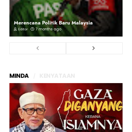
Merencana Politik Baru Malaysia
7 months ago
Editor
MINDA
KENYATAAN