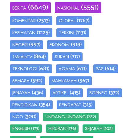
(6649)
(5551)
BERITA
NASIONAL
(2513)
(1767)
KOMENTAR
GLOBAL
(1225)
(1131)
KESIHATAN
TERKINI
(997)
(919)
NEGERI
EKONOMI
(864)
(717)
1MediaTV
SUKAN
(681)
(671)
(614)
TEKNOLOGI
AGAMA
PAS
(592)
(567)
SEMASA
MAHKAMAH
(436)
(415)
(372)
JENAYAH
ARTIKEL
BORNEO
(354)
(315)
PENDIDIKAN
PENDAPAT
(300)
(282)
NGO
UNDANG-UNDANG
(173)
(136)
(102)
ENGLISH
HIBURAN
SEJARAH