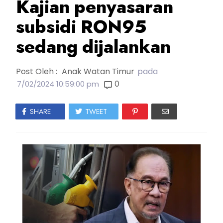
Kajian penyasaran
subsidi RON95
sedang dijalankan
Post Oleh :
Anak Watan Timur
pada
0
7/02/2024 10:59:00 pm
SHARE
TWEET