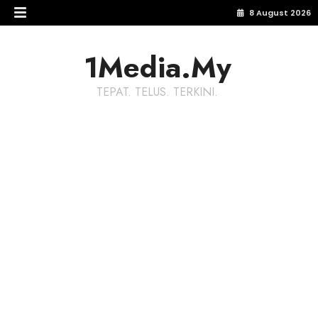
8 August 2026
1Media.My
TEPAT. TELUS. TERKINI.