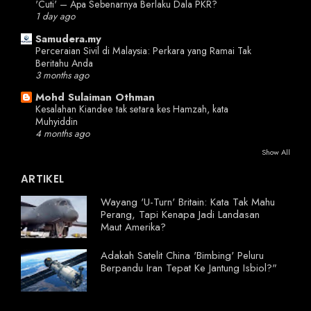
'Cuti' – Apa Sebenarnya Berlaku Dala PKR?
1 day ago
Samudera.my
Perceraian Sivil di Malaysia: Perkara yang Ramai Tak
Beritahu Anda
3 months ago
Mohd Sulaiman Othman
Kesalahan Kiandee tak setara kes Hamzah, kata
Muhyiddin
4 months ago
Show All
ARTIKEL
Wayang 'U-Turn' Britain: Kata Tak Mahu
Perang, Tapi Kenapa Jadi Landasan
Maut Amerika?
Adakah Satelit China 'Bimbing' Peluru
Berpandu Iran Tepat Ke Jantung Isbiol?"