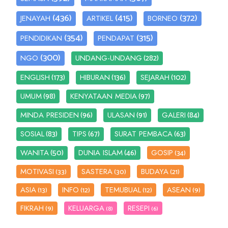
(436)
(415)
(372)
JENAYAH
ARTIKEL
BORNEO
(354)
(315)
PENDIDIKAN
PENDAPAT
(300)
(282)
NGO
UNDANG-UNDANG
(173)
(136)
(102)
ENGLISH
HIBURAN
SEJARAH
(98)
(97)
UMUM
KENYATAAN MEDIA
(96)
(91)
(84)
MINDA PRESIDEN
ULASAN
GALERI
(83)
(67)
(63)
SOSIAL
TIPS
SURAT PEMBACA
(50)
(46)
WANITA
DUNIA ISLAM
GOSIP
(34)
MOTIVASI
SASTERA
BUDAYA
(33)
(30)
(21)
ASIA
INFO
TEMUBUAL
ASEAN
(13)
(12)
(12)
(9)
FIKRAH
KELUARGA
RESEPI
(9)
(8)
(6)