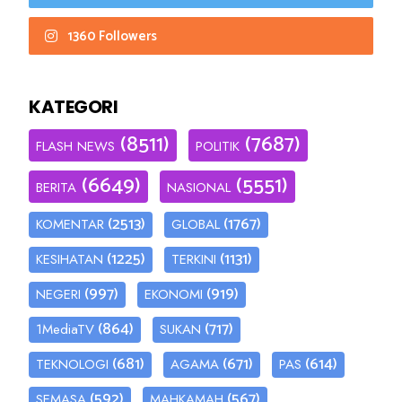
1360 Followers
KATEGORI
(8511)
(7687)
FLASH NEWS
POLITIK
(6649)
(5551)
BERITA
NASIONAL
(2513)
(1767)
KOMENTAR
GLOBAL
(1225)
(1131)
KESIHATAN
TERKINI
(997)
(919)
NEGERI
EKONOMI
(864)
(717)
1MediaTV
SUKAN
(681)
(671)
(614)
TEKNOLOGI
AGAMA
PAS
(592)
(567)
SEMASA
MAHKAMAH