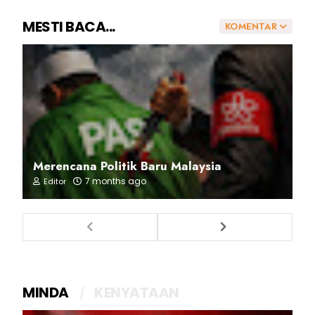
MESTI BACA...
KOMENTAR
Merencana Politik Baru Malaysia
7 months ago
Editor
MINDA
KENYATAAN