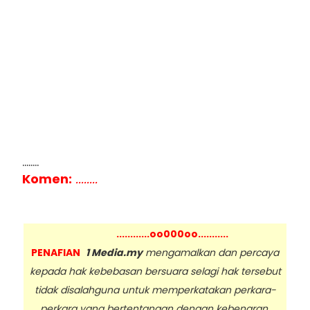
........
Komen:
........
............oo000oo...........
PENAFIAN
1 Media.my
mengamalkan dan percaya
kepada hak kebebasan bersuara selagi hak tersebut
tidak disalahguna untuk memperkatakan perkara-
perkara yang bertentangan dengan kebenaran,