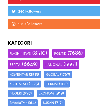
340 Followers
1360 Followers
KATEGORI
(8510)
(7686)
FLASH NEWS
POLITIK
(6649)
(5551)
BERITA
NASIONAL
(2513)
(1767)
KOMENTAR
GLOBAL
(1225)
(1131)
KESIHATAN
TERKINI
(997)
(919)
NEGERI
EKONOMI
(864)
(717)
1MediaTV
SUKAN