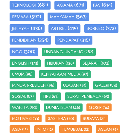
(681)
(671)
(614)
TEKNOLOGI
AGAMA
PAS
(592)
(567)
SEMASA
MAHKAMAH
(436)
(415)
(372)
JENAYAH
ARTIKEL
BORNEO
(354)
(315)
PENDIDIKAN
PENDAPAT
(300)
(282)
NGO
UNDANG-UNDANG
(173)
(136)
(102)
ENGLISH
HIBURAN
SEJARAH
(98)
(97)
UMUM
KENYATAAN MEDIA
(96)
(91)
(84)
MINDA PRESIDEN
ULASAN
GALERI
(83)
(67)
(63)
SOSIAL
TIPS
SURAT PEMBACA
(50)
(46)
WANITA
DUNIA ISLAM
GOSIP
(34)
MOTIVASI
SASTERA
BUDAYA
(33)
(30)
(21)
ASIA
INFO
TEMUBUAL
ASEAN
(13)
(12)
(12)
(9)