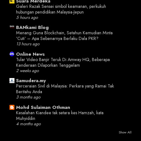
Suara Merdeka
Galeri Razak Sensei simbol keamanan, perkukuh
hubungan pendidikan Malaysia-Jepun
5 hours ago
BANkami Blog
Menang Guna Blockchain, Setahun Kemudian Minta
'Cuti' – Apa Sebenarnya Berlaku Dala PKR?
13 hours ago
Online News
Tular Video Banjir Teruk Di Amway HQ, Beberapa
Kenderaan Dilaporkan Tenggelam
2 weeks ago
Samudera.my
Perceraian Sivil di Malaysia: Perkara yang Ramai Tak
Beritahu Anda
3 months ago
Mohd Sulaiman Othman
Kesalahan Kiandee tak setara kes Hamzah, kata
Muhyiddin
4 months ago
Show All