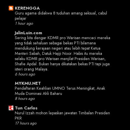
KERENGGA
Guru agama didakwa 8 tuduhan amang seksual, cabul
pelajar
1 hour ago
JalinLuin.com
Sering kita dengar KDMR pro Warisan mencaci mereka
yang tidak sehaluan sebagai bekas PTI bilamana
mendukung kerajaan negeri atau lebih tepat Ketua
Menteri Sabah, Datuk Hajiji Noor. Habis itu mereka
selaku KDMR pro Warisan menjilat Presiden Warisan,
Shafie Apdal. Bukan hanya dikatakan bekas PTI tapi juga
isteri orang Malaya.
6 hours ago
MYKMU.NET
Pendaftaran Keahlian UMNO Terus Meningkat, Anak
Muda Dominasi Ahli Baharu
8 hours ago
Tun Carlos
Nurul Izzah mohon lepaskan jawatan Timbalan Presiden
PKR
17 hours ago