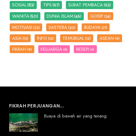
(83)
(67)
(63)
SOSIAL
TIPS
SURAT PEMBACA
(50)
(46)
WANITA
DUNIA ISLAM
GOSIP
(34)
MOTIVASI
SASTERA
BUDAYA
(33)
(30)
(21)
ASIA
INFO
TEMUBUAL
ASEAN
(13)
(12)
(12)
(9)
FIKRAH
KELUARGA
RESEPI
(9)
(8)
(6)
FIKRAH PERJUANGAN...
Buaya di bawah air yang tenang