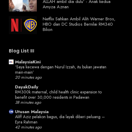
ALLAH ambil dia dulu' - Anak kedua
Amyza Aznan
Netflix Sahkan Ambil Alih Warner Bros,
HBO dan DC Studios Bernilai RM340
Bilion
Blog List III
MalaysiaKini
‘Saya kecewa dengan Nurul Izzah, itu bukan jawatan
main-main’
20 minutes ago
DayakDaily
RM300k maternal, child health clinic expansion to
benefit over 30,000 residents in Padawan
38 minutes ago
Utusan Malaysia
Aliff Aziz pelakon bagus, dia layak diberi peluang –
Eyra Rahman
42 minutes ago