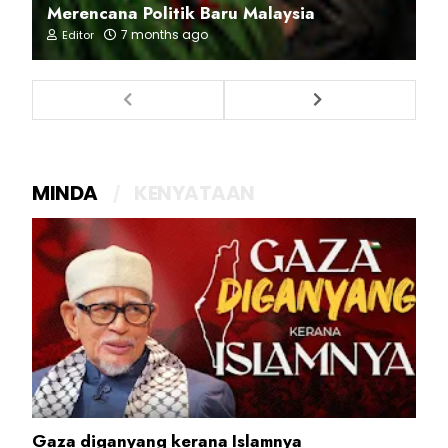
Merencana Politik Baru Malaysia
7 months ago
Editor
MINDA
KENYATAAN
Gaza diganyang kerana Islamnya