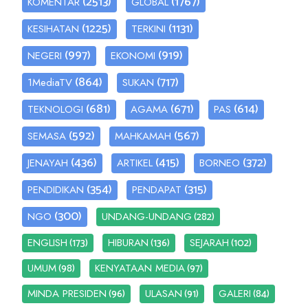
(2513)
(1767)
KOMENTAR
GLOBAL
(1225)
(1131)
KESIHATAN
TERKINI
(997)
(919)
NEGERI
EKONOMI
(864)
(717)
1MediaTV
SUKAN
(681)
(671)
(614)
TEKNOLOGI
AGAMA
PAS
(592)
(567)
SEMASA
MAHKAMAH
(436)
(415)
(372)
JENAYAH
ARTIKEL
BORNEO
(354)
(315)
PENDIDIKAN
PENDAPAT
(300)
(282)
NGO
UNDANG-UNDANG
(173)
(136)
(102)
ENGLISH
HIBURAN
SEJARAH
(98)
(97)
UMUM
KENYATAAN MEDIA
(96)
(91)
(84)
MINDA PRESIDEN
ULASAN
GALERI