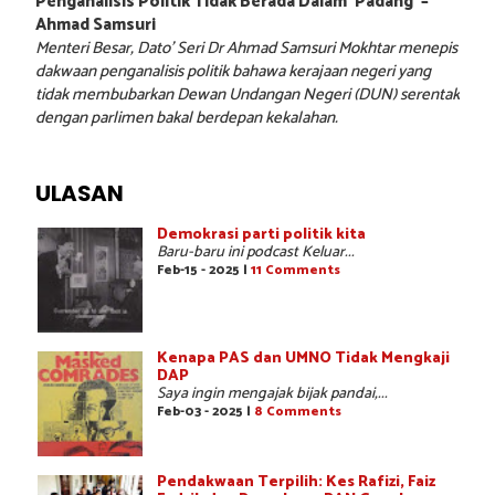
Penganalisis Politik Tidak Berada Dalam ‘Padang’ –
Ahmad Samsuri
Menteri Besar, Dato’ Seri Dr Ahmad Samsuri Mokhtar menepis
dakwaan penganalisis politik bahawa kerajaan negeri yang
tidak membubarkan Dewan Undangan Negeri (DUN) serentak
dengan parlimen bakal berdepan kekalahan.
ULASAN
Demokrasi parti politik kita
Baru-baru ini podcast Keluar...
Feb-15 - 2025 |
11 Comments
Kenapa PAS dan UMNO Tidak Mengkaji
DAP
Saya ingin mengajak bijak pandai,...
Feb-03 - 2025 |
8 Comments
Pendakwaan Terpilih: Kes Rafizi, Faiz