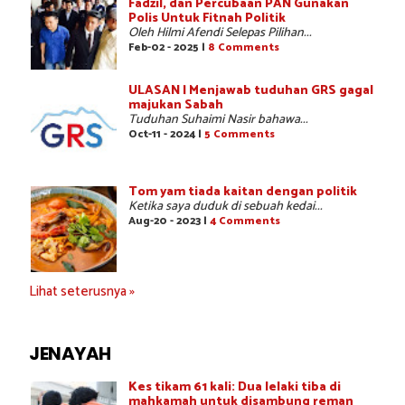
Fadzil, dan Percubaan PAN Gunakan
Polis Untuk Fitnah Politik
Oleh Hilmi Afendi Selepas Pilihan...
Feb-02 - 2025 |
8 Comments
ULASAN | Menjawab tuduhan GRS gagal
majukan Sabah
Tuduhan Suhaimi Nasir bahawa...
Oct-11 - 2024 |
5 Comments
Tom yam tiada kaitan dengan politik
Ketika saya duduk di sebuah kedai...
Aug-20 - 2023 |
4 Comments
Lihat seterusnya »
JENAYAH
Kes tikam 61 kali: Dua lelaki tiba di
mahkamah untuk disambung reman