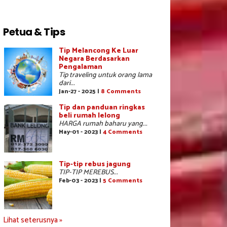
Petua & Tips
Tip Melancong Ke Luar
Negara Berdasarkan
Pengalaman
Tip traveling untuk orang lama
dari...
Jan-27 - 2025 |
8 Comments
Tip dan panduan ringkas
beli rumah lelong
HARGA rumah baharu yang...
May-01 - 2023 |
4 Comments
Tip-tip rebus jagung
TIP-TIP MEREBUS...
Feb-03 - 2023 |
5 Comments
Lihat seterusnya »