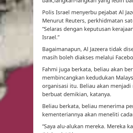
baik,langkah-langkah yang lebih bai
Polis Israel menyerbu pejabat Al 
Menurut Reuters, perkhidmatan sate
“Selaras dengan keputusan kerajaan,
Israel.”
Bagaimanapun, Al Jazeera tidak dise
masih boleh diakses melalui Facebo
Fahmi juga berkata, beliau akan b
membincangkan kedudukan Malaysia
organisasi itu. Beliau akan menjad
berbuat demikian, katanya.
Beliau berkata, beliau menerima pen
kementeriannya akan meneliti cad
“Saya alu-alukan mereka. Mereka ka