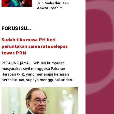
Tun Mahathir Dan
Anwar Ibrahim
FOKUS ISU...
Sudah tiba masa PH beri
peruntukan sama rata selepas
tewas PRN
PETALING JAYA : Sebuah kumpulan
masyarakat sivil menggesa Pakatan
Harapan (PH), yang menerajui kerajaan
persekutuan, supaya menggubal undan...