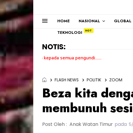
HOME
NASIONAL
GLOBAL
TEKNOLOGI
NOTIS:
a kasih kepada semua pengundi.......
FLASH NEWS
POLITIK
ZOOM
Beza kita denga
membunuh sesi
Post Oleh :
Anak Watan Timur
pada
5