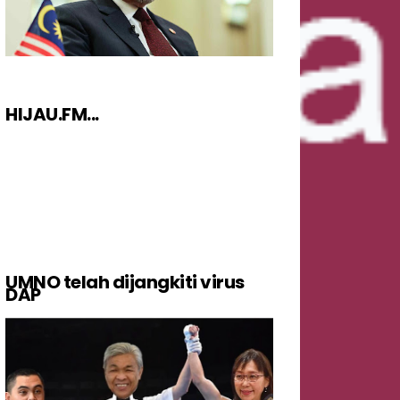
HIJAU.FM...
UMNO telah dijangkiti virus
DAP