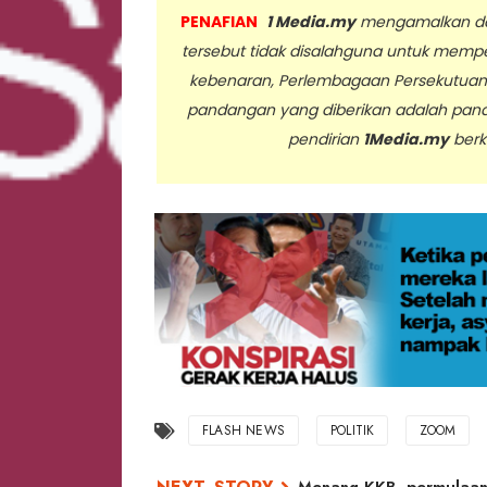
PENAFIAN
1 Media.my
mengamalkan dan
tersebut tidak disalahguna untuk memp
kebenaran, Perlembagaan Persekutua
pandangan yang diberikan adalah pan
pendirian
1Media.my
berk
..
FLASH NEWS
POLITIK
ZOOM