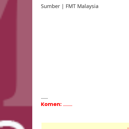
Sumber | FMT Malaysia
........
Komen:
........
.