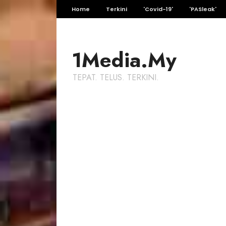
Home
Terkini
'Covid-19'
'PASleak'
1Media.My
TEPAT. TELUS. TERKINI.