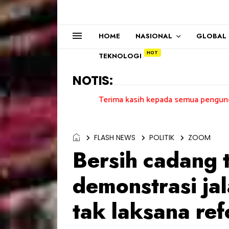
HOME
NASIONAL
GLOBAL
TEKNOLOGI
NOTIS:
Terima kasih kepada semua pengundi.......
FLASH NEWS
POLITIK
ZOOM
Bersih cadang 
demonstrasi jal
tak laksana re