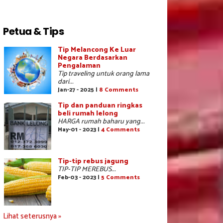
Petua & Tips
Tip Melancong Ke Luar
Negara Berdasarkan
Pengalaman
Tip traveling untuk orang lama
dari...
Jan-27 - 2025 |
8 Comments
Tip dan panduan ringkas
beli rumah lelong
HARGA rumah baharu yang...
May-01 - 2023 |
4 Comments
Tip-tip rebus jagung
TIP-TIP MEREBUS...
Feb-03 - 2023 |
5 Comments
Lihat seterusnya »