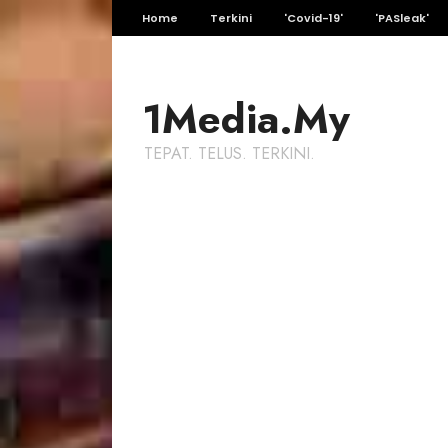
Home
Terkini
'Covid-19'
'PASleak'
1Media.My
TEPAT. TELUS. TERKINI.