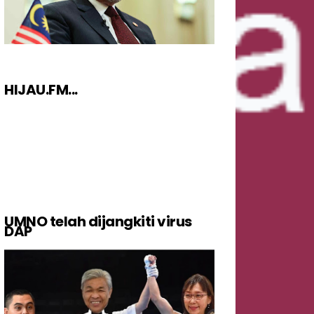
HIJAU.FM...
UMNO telah dijangkiti virus
DAP