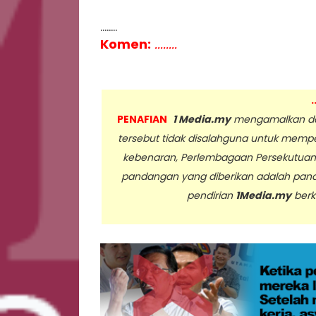
........
Komen:
........
.
PENAFIAN
1 Media.my
mengamalkan dan
tersebut tidak disalahguna untuk memp
kebenaran, Perlembagaan Persekutua
pandangan yang diberikan adalah pan
pendirian
1Media.my
berk
..