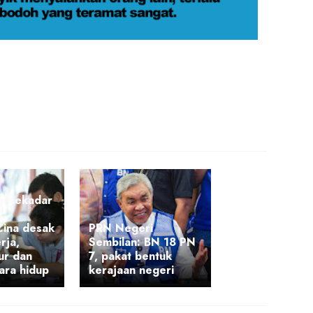
gi sekadar
:
Cina desak
PRN Negeri
rja,
Sembilan: BN 18 PN
tur dan
7, pakat bentuk
sara hidup
kerajaan negeri