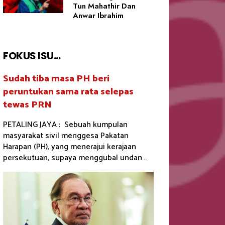
Tun Mahathir Dan
Anwar Ibrahim
FOKUS ISU...
Sudah tiba masa PH beri
peruntukan sama rata selepas
tewas PRN
PETALING JAYA : Sebuah kumpulan
masyarakat sivil menggesa Pakatan
Harapan (PH), yang menerajui kerajaan
persekutuan, supaya menggubal undan...