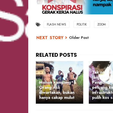
FLASH NEWS
POLITIK
ZOOM
Older Post
Tak nak la
janji politik
Mohon kampung
Pengundi 
Orang Asli
peluang ke
diwartakan, bukan
infrastruk
hanya cakap mulut
pulih kos 