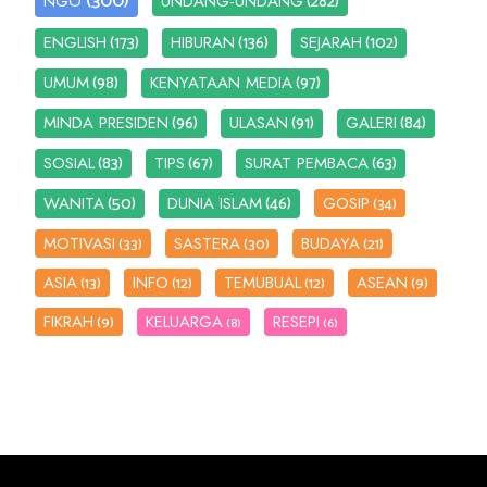
(300)
(282)
NGO
UNDANG-UNDANG
(173)
(136)
(102)
ENGLISH
HIBURAN
SEJARAH
(98)
(97)
UMUM
KENYATAAN MEDIA
(96)
(91)
(84)
MINDA PRESIDEN
ULASAN
GALERI
(83)
(67)
(63)
SOSIAL
TIPS
SURAT PEMBACA
(50)
(46)
WANITA
DUNIA ISLAM
GOSIP
(34)
MOTIVASI
SASTERA
BUDAYA
(33)
(30)
(21)
ASIA
INFO
TEMUBUAL
ASEAN
(13)
(12)
(12)
(9)
FIKRAH
KELUARGA
RESEPI
(9)
(8)
(6)