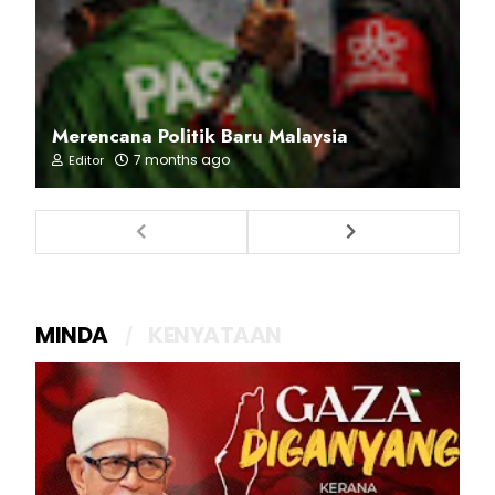
Merencana Politik Baru Malaysia
7 months ago
Editor
MINDA
KENYATAAN