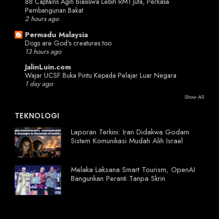
88 Captains Agih Biasiswa Lebih RM1 Juta, Perkasa
Pembangunan Bakat
2 hours ago
Permadu Malaysia
Dogs are God's creatures too
13 hours ago
JalinLuin.com
Wajar UCSF Buka Pintu Kepada Pelajar Luar Negara
1 day ago
Show All
TEKNOLOGI
Laporan Terkini: Iran Didakwa Godam
Sistem Komunikasi Mudah Alih Israel
Melaka Laksana Smart Tourism, OpenAI
Bangunkan Peranti Tanpa Skrin