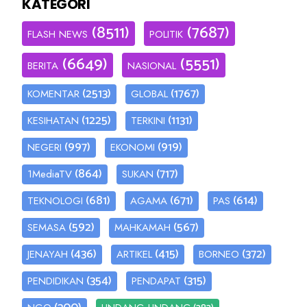
KATEGORI
(8511)
(7687)
FLASH NEWS
POLITIK
(6649)
(5551)
BERITA
NASIONAL
(2513)
(1767)
KOMENTAR
GLOBAL
(1225)
(1131)
KESIHATAN
TERKINI
(997)
(919)
NEGERI
EKONOMI
(864)
(717)
1MediaTV
SUKAN
(681)
(671)
(614)
TEKNOLOGI
AGAMA
PAS
(592)
(567)
SEMASA
MAHKAMAH
(436)
(415)
(372)
JENAYAH
ARTIKEL
BORNEO
(354)
(315)
PENDIDIKAN
PENDAPAT