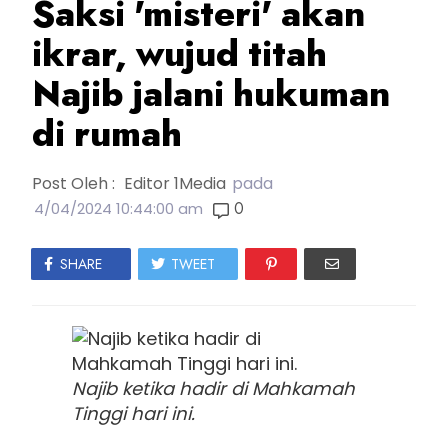
Saksi 'misteri' akan
ikrar, wujud titah
Najib jalani hukuman
di rumah
Post Oleh :
Editor 1Media
pada
0
4/04/2024 10:44:00 am
SHARE
TWEET
Najib ketika hadir di Mahkamah
Tinggi hari ini.