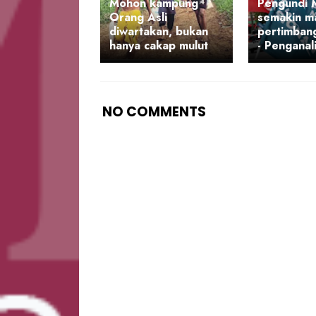
Mohon kampung
Pengundi M
Orang Asli
semakin m
diwartakan, bukan
pertimbang
hanya cakap mulut
- Penganali
NO COMMENTS