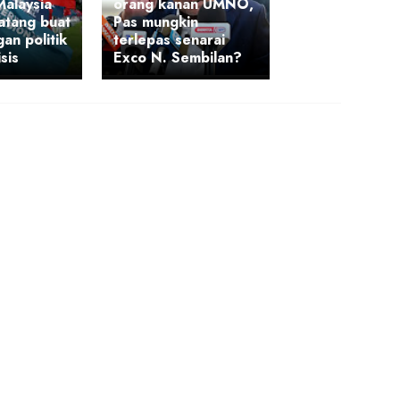
alaysia
orang kanan UMNO,
atang buat
Pas mungkin
an politik
terlepas senarai
sis
Exco N. Sembilan?