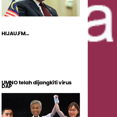
HIJAU.FM...
UMNO telah dijangkiti virus
DAP