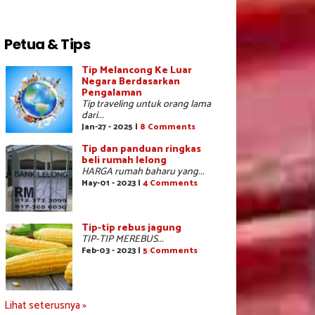
Petua & Tips
Tip Melancong Ke Luar
Negara Berdasarkan
Pengalaman
Tip traveling untuk orang lama
dari...
Jan-27 - 2025 |
8 Comments
Tip dan panduan ringkas
beli rumah lelong
HARGA rumah baharu yang...
May-01 - 2023 |
4 Comments
Tip-tip rebus jagung
TIP-TIP MEREBUS...
Feb-03 - 2023 |
5 Comments
Lihat seterusnya »