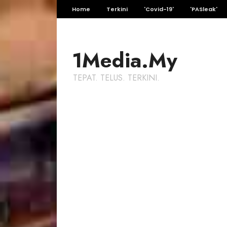
Home
Terkini
'Covid-19'
'PASleak'
1Media.My
TEPAT. TELUS. TERKINI.