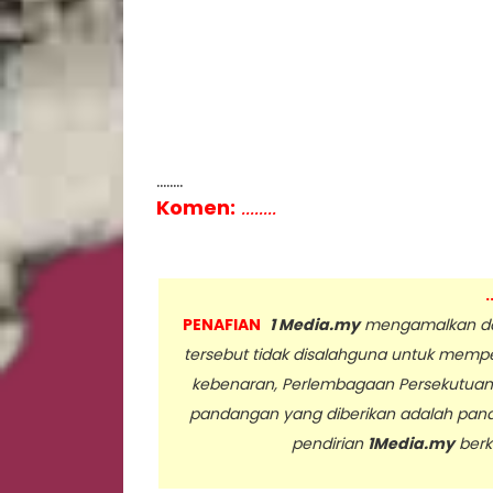
........
Komen:
........
.
PENAFIAN
1 Media.my
mengamalkan dan
tersebut tidak disalahguna untuk memp
kebenaran, Perlembagaan Persekutua
pandangan yang diberikan adalah pan
pendirian
1Media.my
berk
..