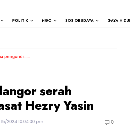
POLITIK
NGO
SOSIOBUDAYA
GAYA HIDU
...
langor serah
asat Hezry Yasin
/15/2024 10:04:00 pm
0