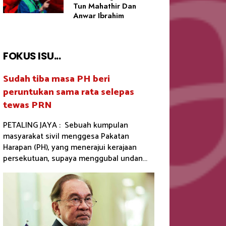
Tun Mahathir Dan
Anwar Ibrahim
FOKUS ISU...
Sudah tiba masa PH beri
peruntukan sama rata selepas
tewas PRN
PETALING JAYA : Sebuah kumpulan
masyarakat sivil menggesa Pakatan
Harapan (PH), yang menerajui kerajaan
persekutuan, supaya menggubal undan...