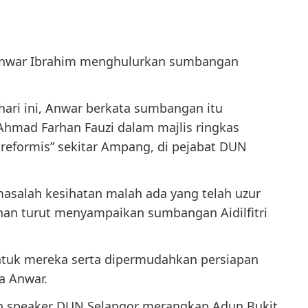
Anwar Ibrahim menghulurkan sumbangan
ari ini, Anwar berkata sumbangan itu
Ahmad Farhan Fauzi dalam majlis ringkas
i reformis” sekitar Ampang, di pejabat DUN
salah kesihatan malah ada yang telah uzur
rhan turut menyampaikan sumbangan Aidilfitri
ntuk mereka serta dipermudahkan persiapan
ta Anwar.
lan speaker DUN Selangor merangkap Adun Bukit