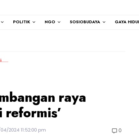
POLITIK
NGO
SOSIOBUDAYA
GAYA HIDU
umbangan raya
 reformis’
/04/2024 11:52:00 pm
0