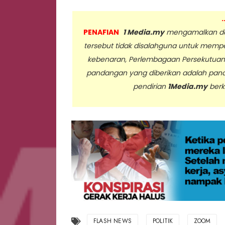
.
PENAFIAN
1 Media.my
mengamalkan dan
tersebut tidak disalahguna untuk memp
kebenaran, Perlembagaan Persekutua
pandangan yang diberikan adalah pan
pendirian
1Media.my
berk
..
FLASH NEWS
POLITIK
ZOOM