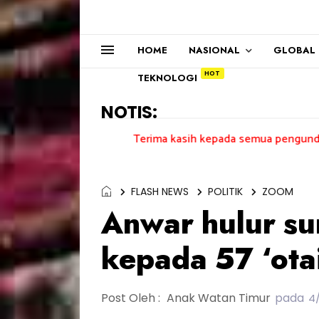
HOME
NASIONAL
GLOBAL
TEKNOLOGI
NOTIS:
Terima kasih kepada semua pengundi.......
FLASH NEWS
POLITIK
ZOOM
Anwar hulur s
kepada 57 ‘otai
Post Oleh :
Anak Watan Timur
pada
4