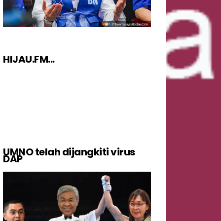
HIJAU.FM...
UMNO telah dijangkiti virus
DAP