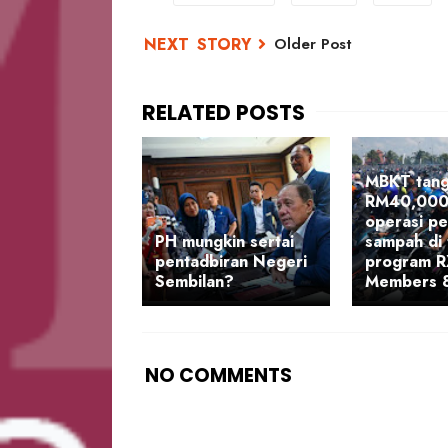
Older Post
MBKT tan
RM40,000
operasi p
PH mungkin sertai
sampah di
pentadbiran Negeri
program 
Sembilan?
Members 
NO COMMENTS