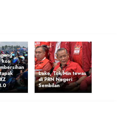
ggung
 kos
embersihan
 tapak
Loke, Tok Min tewas
RXZ
di PRN Negeri
8.0
Sembilan