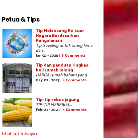
Petua & Tips
Tip Melancong Ke Luar
Negara Berdasarkan
Pengalaman
Tip traveling untuk orang lama
dari...
Jan-27 - 2025 |
8 Comments
Tip dan panduan ringkas
beli rumah lelong
HARGA rumah baharu yang...
May-01 - 2023 |
4 Comments
Tip-tip rebus jagung
TIP-TIP MEREBUS...
Feb-03 - 2023 |
5 Comments
Lihat seterusnya »