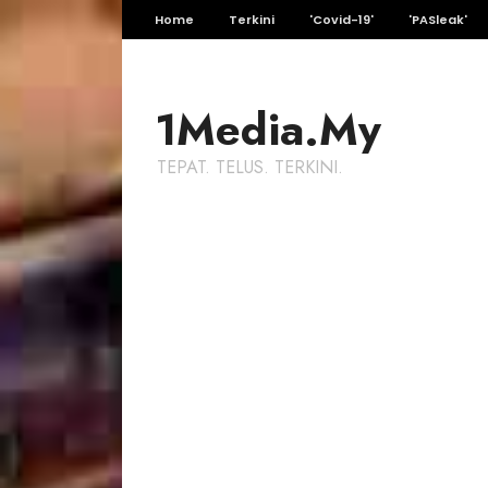
Home
Terkini
'Covid-19'
'PASleak'
1Media.My
TEPAT. TELUS. TERKINI.