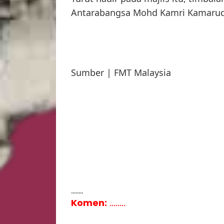
Antarabangsa Mohd Kamri Kamarud
Sumber | FMT Malaysia
........
Komen:
........