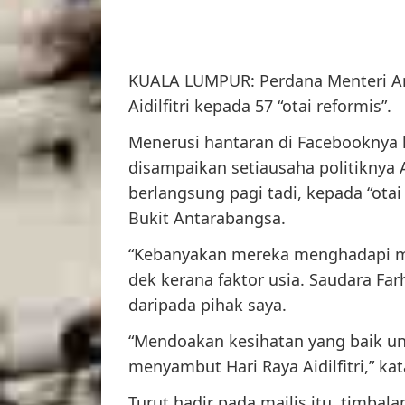
KUALA LUMPUR: Perdana Menteri 
Aidilfitri kepada 57 “otai reformis”.
Menerusi hantaran di Facebooknya h
disampaikan setiausaha politiknya 
berlangsung pagi tadi, kepada “ota
Bukit Antarabangsa.
“Kebanyakan mereka menghadapi ma
dek kerana faktor usia. Saudara Fa
daripada pihak saya.
“Mendoakan kesihatan yang baik u
menyambut Hari Raya Aidilfitri,” ka
Turut hadir pada majlis itu, timba