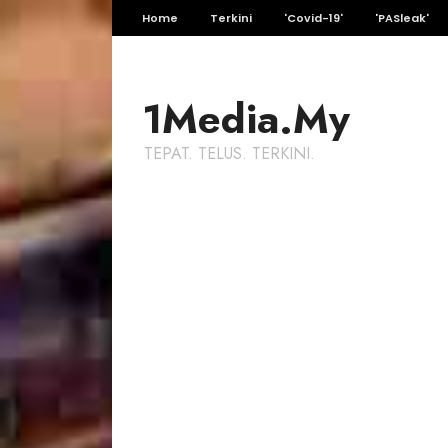
Home
Terkini
'Covid-19'
'PASleak'
1Media.My
TEPAT. TELUS. TERKINI.