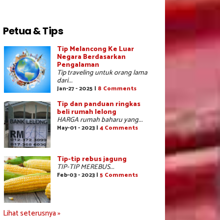
Petua & Tips
Tip Melancong Ke Luar
Negara Berdasarkan
Pengalaman
Tip traveling untuk orang lama
dari...
Jan-27 - 2025 |
8 Comments
Tip dan panduan ringkas
beli rumah lelong
HARGA rumah baharu yang...
May-01 - 2023 |
4 Comments
Tip-tip rebus jagung
TIP-TIP MEREBUS...
Feb-03 - 2023 |
5 Comments
Lihat seterusnya »