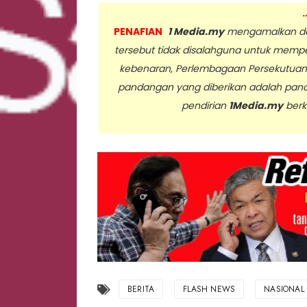
.
PENAFIAN
1 Media.my
mengamalkan dan
tersebut tidak disalahguna untuk memp
kebenaran, Perlembagaan Persekutua
pandangan yang diberikan adalah pan
pendirian
1Media.my
berk
..
BERITA
FLASH NEWS
NASIONAL