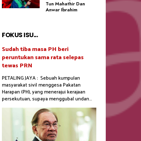
Tun Mahathir Dan
Anwar Ibrahim
FOKUS ISU...
Sudah tiba masa PH beri
peruntukan sama rata selepas
tewas PRN
PETALING JAYA : Sebuah kumpulan
masyarakat sivil menggesa Pakatan
Harapan (PH), yang menerajui kerajaan
persekutuan, supaya menggubal undan...