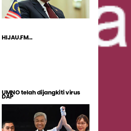
HIJAU.FM...
UMNO telah dijangkiti virus
DAP