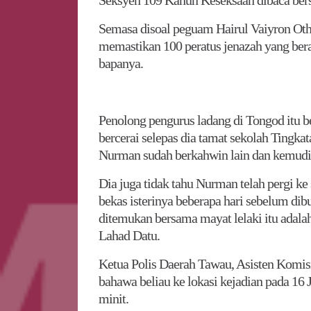
Seksyen 109 Kanun Keseksaan dibaca ber
Semasa disoal peguam Hairul Vaiyron Oth
memastikan 100 peratus jenazah yang ber
bapanya.
Penolong pengurus ladang di Tongod itu b
bercerai selepas dia tamat sekolah Tingk
Nurman sudah berkahwin lain dan kemudia
Dia juga tidak tahu Nurman telah pergi ke
bekas isterinya beberapa hari sebelum dib
ditemukan bersama mayat lelaki itu adala
Lahad Datu.
Ketua Polis Daerah Tawau, Asisten Kom
bahawa beliau ke lokasi kejadian pada 16 J
minit.