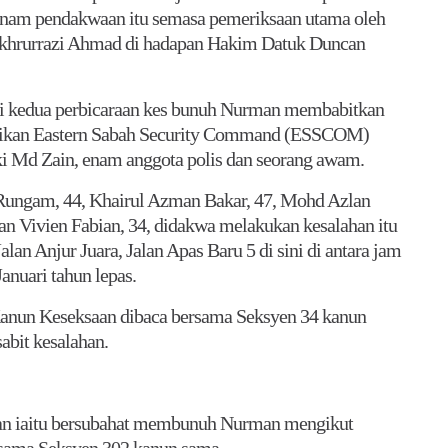
eenam pendakwaan itu semasa pemeriksaan utama oleh
rurrazi Ahmad di hadapan Hakim Datuk Duncan
ri kedua perbicaraan kes bunuh Nurman membabitkan
erisikan Eastern Sabah Security Command (ESSCOM)
i Md Zain, enam anggota polis dan seorang awam.
n Rungam, 44, Khairul Azman Bakar, 47, Mohd Azlan
an Vivien Fabian, 34, didakwa melakukan kesalahan itu
alan Anjur Juara, Jalan Apas Baru 5 di sini di antara jam
nuari tahun lepas.
anun Keseksaan dibaca bersama Seksyen 34 kanun
bit kesalahan.
han iaitu bersubahat membunuh Nurman mengikut