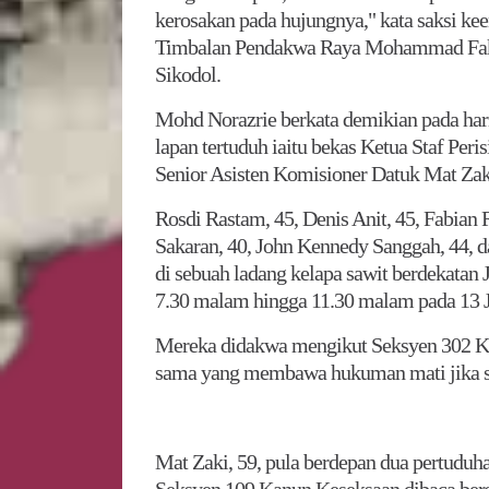
kerosakan pada hujungnya," kata saksi k
Timbalan Pendakwa Raya Mohammad Fakh
Sikodol.
Mohd Norazrie berkata demikian pada ha
lapan tertuduh iaitu bekas Ketua Staf P
Senior Asisten Komisioner Datuk Mat Zak
Rosdi Rastam, 45, Denis Anit, 45, Fabia
Sakaran, 40, John Kennedy Sanggah, 44, d
di sebuah ladang kelapa sawit berdekatan J
7.30 malam hingga 11.30 malam pada 13 Ja
Mereka didakwa mengikut Seksyen 302 K
sama yang membawa hukuman mati jika sa
Mat Zaki, 59, pula berdepan dua pertudu