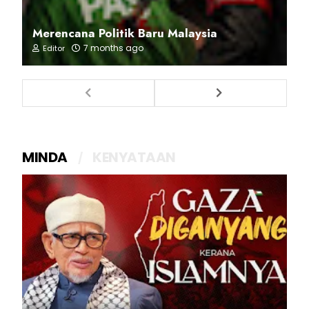
Merencana Politik Baru Malaysia
7 months ago
Editor
MINDA
KENYATAAN