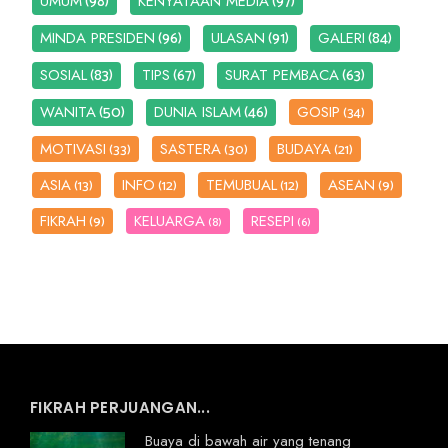
(98)
(97)
UMUM
KENYATAAN MEDIA
(96)
(91)
(84)
MINDA PRESIDEN
ULASAN
GALERI
(83)
(67)
(63)
SOSIAL
TIPS
SURAT PEMBACA
(50)
(46)
WANITA
DUNIA ISLAM
GOSIP
(34)
MOTIVASI
SASTERA
BUDAYA
(33)
(30)
(21)
ASIA
INFO
TEMUBUAL
ASEAN
(13)
(12)
(12)
(9)
FIKRAH
KELUARGA
RESEPI
(9)
(8)
(6)
FIKRAH PERJUANGAN...
Buaya di bawah air yang tenang