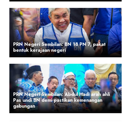
PRN Negeri Sembilan: BN 18 PN 7, pakat
bentuk kerajaan negeri
PRN Negeri Sembilan: Abdul Hadi arah ahli
Pas undi BN demi pastikan kemenangan
gabungan