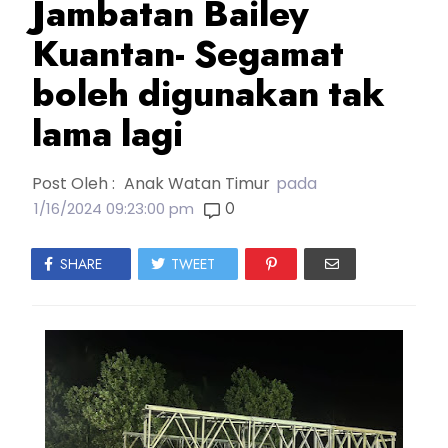
Jambatan Bailey
Kuantan- Segamat
boleh digunakan tak
lama lagi
Post Oleh :
Anak Watan Timur
pada
0
1/16/2024 09:23:00 pm
SHARE
TWEET