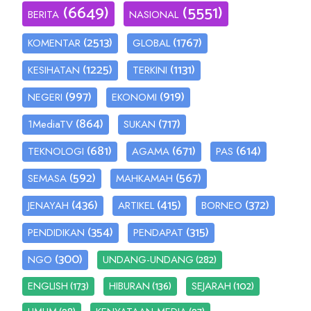
(6649)
(5551)
BERITA
NASIONAL
(2513)
(1767)
KOMENTAR
GLOBAL
(1225)
(1131)
KESIHATAN
TERKINI
(997)
(919)
NEGERI
EKONOMI
(864)
(717)
1MediaTV
SUKAN
(681)
(671)
(614)
TEKNOLOGI
AGAMA
PAS
(592)
(567)
SEMASA
MAHKAMAH
(436)
(415)
(372)
JENAYAH
ARTIKEL
BORNEO
(354)
(315)
PENDIDIKAN
PENDAPAT
(300)
(282)
NGO
UNDANG-UNDANG
(173)
(136)
(102)
ENGLISH
HIBURAN
SEJARAH