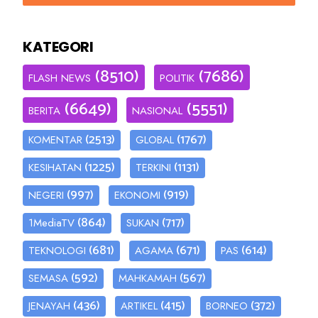
KATEGORI
(8510)
(7686)
FLASH NEWS
POLITIK
(6649)
(5551)
BERITA
NASIONAL
(2513)
(1767)
KOMENTAR
GLOBAL
(1225)
(1131)
KESIHATAN
TERKINI
(997)
(919)
NEGERI
EKONOMI
(864)
(717)
1MediaTV
SUKAN
(681)
(671)
(614)
TEKNOLOGI
AGAMA
PAS
(592)
(567)
SEMASA
MAHKAMAH
(436)
(415)
(372)
JENAYAH
ARTIKEL
BORNEO