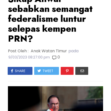
sebabkan semangat
federalisme luntur
selepas kempen
PRN?
Post Oleh :
Anak Watan Timur
pada
0
9/03/2023 08:27:00 pm
SHARE
TWEET