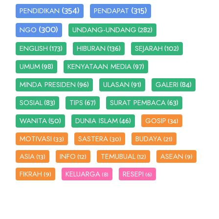
(354)
(315)
PENDIDIKAN
PENDAPAT
(300)
(282)
NGO
UNDANG-UNDANG
(173)
(136)
(102)
ENGLISH
HIBURAN
SEJARAH
(98)
(97)
UMUM
KENYATAAN MEDIA
(96)
(91)
(84)
MINDA PRESIDEN
ULASAN
GALERI
(83)
(67)
(63)
SOSIAL
TIPS
SURAT PEMBACA
(50)
(46)
WANITA
DUNIA ISLAM
GOSIP
(34)
MOTIVASI
SASTERA
BUDAYA
(33)
(30)
(21)
ASIA
INFO
TEMUBUAL
ASEAN
(13)
(12)
(12)
(9)
FIKRAH
KELUARGA
RESEPI
(9)
(8)
(6)