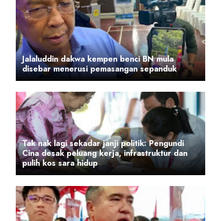
Jalaluddin dakwa kempen benci BN mula
disebar menerusi pemasangan sepanduk
Tak nak lagi sekadar janji politik: Pengundi
Cina desak peluang kerja, infrastruktur dan
pulih kos sara hidup