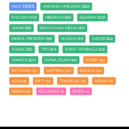
(300)
(282)
NGO
UNDANG-UNDANG
(173)
(136)
(102)
ENGLISH
HIBURAN
SEJARAH
(98)
(97)
UMUM
KENYATAAN MEDIA
(96)
(91)
(84)
MINDA PRESIDEN
ULASAN
GALERI
(83)
(67)
(63)
SOSIAL
TIPS
SURAT PEMBACA
(50)
(46)
WANITA
DUNIA ISLAM
GOSIP
(34)
MOTIVASI
SASTERA
BUDAYA
(33)
(30)
(21)
ASIA
INFO
TEMUBUAL
ASEAN
(13)
(12)
(12)
(9)
FIKRAH
KELUARGA
RESEPI
(9)
(8)
(6)