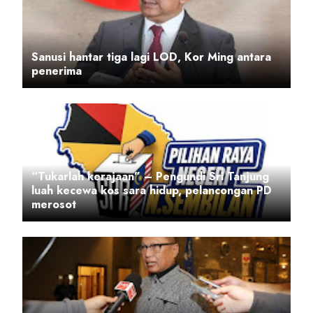
Sanusi hantar tiga lagi LOD, Kor Ming antara
penerima
“Tukarlah kerajaan” – Pengundi Sri Tanjung
luah kecewa kos sara hidup, pelancongan PD
merosot