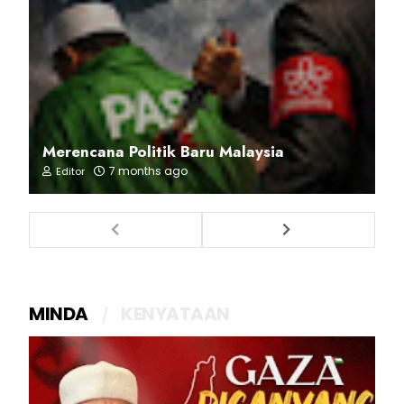
Merencana Politik Baru Malaysia
7 months ago
Editor
MINDA
KENYATAAN