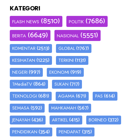
KATEGORI
(8510)
(7686)
FLASH NEWS
POLITIK
(6649)
(5551)
BERITA
NASIONAL
(2513)
(1767)
KOMENTAR
GLOBAL
(1225)
(1131)
KESIHATAN
TERKINI
(997)
(919)
NEGERI
EKONOMI
(864)
(717)
1MediaTV
SUKAN
(681)
(671)
(614)
TEKNOLOGI
AGAMA
PAS
(592)
(567)
SEMASA
MAHKAMAH
(436)
(415)
(372)
JENAYAH
ARTIKEL
BORNEO
(354)
(315)
PENDIDIKAN
PENDAPAT