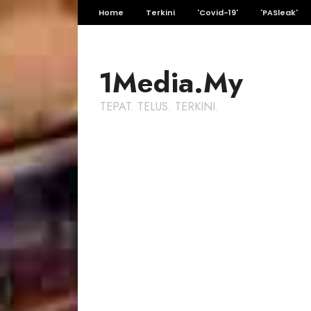
Home
Terkini
'Covid-19'
'PASleak'
1Media.My
TEPAT. TELUS. TERKINI.