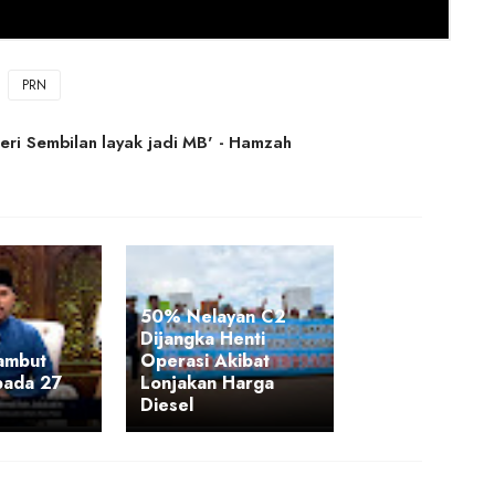
PRN
ri Sembilan layak jadi MB' - Hamzah
50% Nelayan C2
Dijangka Henti
sambut
Operasi Akibat
pada 27
Lonjakan Harga
Diesel