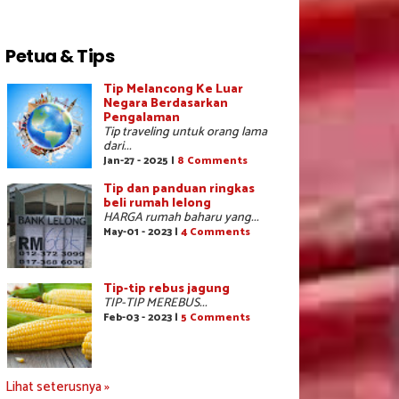
Petua & Tips
Tip Melancong Ke Luar
Negara Berdasarkan
Pengalaman
Tip traveling untuk orang lama
dari...
Jan-27 - 2025 |
8 Comments
Tip dan panduan ringkas
beli rumah lelong
HARGA rumah baharu yang...
May-01 - 2023 |
4 Comments
Tip-tip rebus jagung
TIP-TIP MEREBUS...
Feb-03 - 2023 |
5 Comments
Lihat seterusnya »