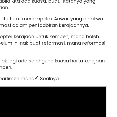
bila kita ada kuasa, buat," katanya yang
ian.
ir itu turut menempelak Anwar yang didakwa
masi dalam pentadbiran kerajaannya.
ikopter kerajaan untuk kempen, mana boleh.
elum ini nak buat reformasi, mana reformasi
 nak lagi ada salahguna kuasa harta kerajaan
empen.
arlimen mana?" Soalnya.