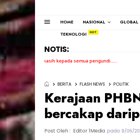
HOME
NASIONAL
GLOBAL
TEKNOLOGI
NOTIS:
erima kasih kepada semua pengundi.......
BERITA
FLASH NEWS
POLITIK
Kerajaan PHBN
bercakap darip
Post Oleh :
Editor 1Media
pada
8/06/20