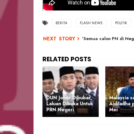
BERITA
FLASH NEWS
POLITIK
'Semua calon PN di Nege
DUN Johor Dibubar,
Malaysia 
Laluan Dibuka Untuk
Aidiladha 
PRN Negeri
Mei