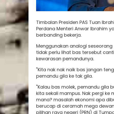
Timbalan Presiden PAS Tuan Ibrah
Perdana Menteri Anwar Ibrahim ya
berbanding bekerja.
Menggunakan analogi seseorang
tidak perlu lihat bas tersebut cant
kewarasan pemandunya.
"Kita nak nak naik bas jangan te
pemandu gila ke tak gila.
"Kalau bas molek, pemandu gila b
kita sekali mampus. Nak pergi ke 
mana? masalah ekonomi apa dibu
berucap di ceramah mega dewan
pilihan raya negeri (PRN) di Tump