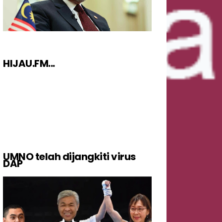
HIJAU.FM...
UMNO telah dijangkiti virus
DAP