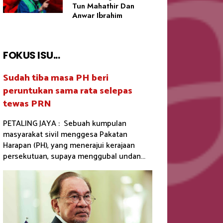
Tun Mahathir Dan
Anwar Ibrahim
FOKUS ISU...
Sudah tiba masa PH beri
peruntukan sama rata selepas
tewas PRN
PETALING JAYA : Sebuah kumpulan
masyarakat sivil menggesa Pakatan
Harapan (PH), yang menerajui kerajaan
persekutuan, supaya menggubal undan...