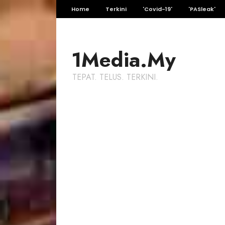
Home
Terkini
'Covid-19'
'PASleak'
1Media.My
TEPAT. TELUS. TERKINI.