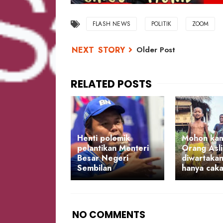
FLASH NEWS
POLITIK
ZOOM
Older Post
Henti polemik
Mohon ka
pelantikan Menteri
Orang Asli
Besar Negeri
diwartakan
Sembilan
hanya caka
NO COMMENTS