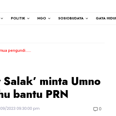
POLITIK
NGO
SOSIOBUDAYA
GAYA HIDU
.....
r Salak’ minta Umno
ahu bantu PRN
/09/2023 09:30:00 pm
0