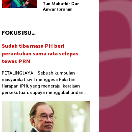
Tun Mahathir Dan
Anwar Ibrahim
FOKUS ISU...
Sudah tiba masa PH beri
peruntukan sama rata selepas
tewas PRN
PETALING JAYA : Sebuah kumpulan
masyarakat sivil menggesa Pakatan
Harapan (PH), yang menerajui kerajaan
persekutuan, supaya menggubal undan...