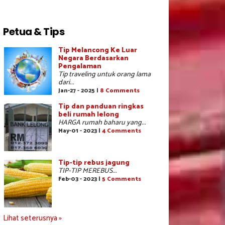
Petua & Tips
Tip Melancong Ke Luar
Negara Berdasarkan
Pengalaman
Tip traveling untuk orang lama
dari...
Jan-27 - 2025 |
8 Comments
Tip dan panduan ringkas
beli rumah lelong
HARGA rumah baharu yang...
May-01 - 2023 |
4 Comments
Tip-tip rebus jagung
TIP-TIP MEREBUS...
Feb-03 - 2023 |
5 Comments
Lihat seterusnya »