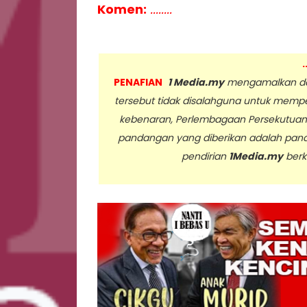
Komen:
........
.
PENAFIAN
1 Media.my
mengamalkan dan
tersebut tidak disalahguna untuk memp
kebenaran, Perlembagaan Persekutua
pandangan yang diberikan adalah pan
pendirian
1Media.my
berk
..