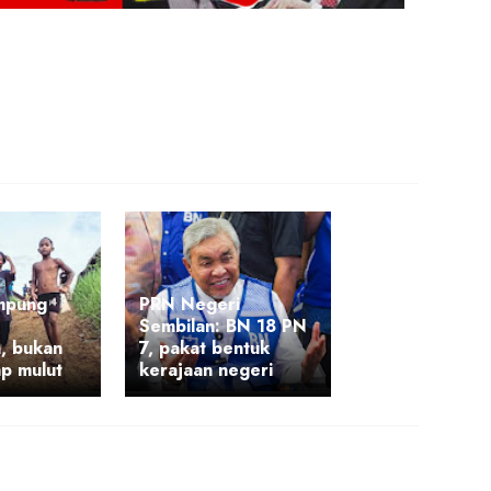
mpung
PRN Negeri
Sembilan: BN 18 PN
, bukan
7, pakat bentuk
p mulut
kerajaan negeri