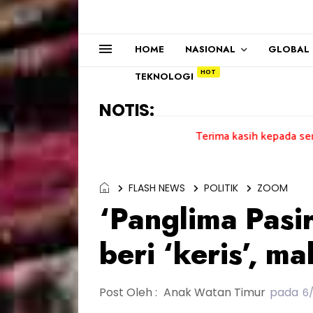
HOME
NASIONAL
GLOBAL
TEKNOLOGI
NOTIS:
Terima kasih kepada semua pengundi..
FLASH NEWS
POLITIK
ZOOM
‘Panglima Pasi
beri ‘keris’, m
Post Oleh :
Anak Watan Timur
pada
6