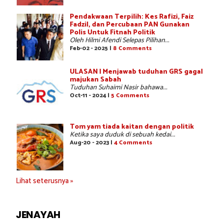
Pendakwaan Terpilih: Kes Rafizi, Faiz
Fadzil, dan Percubaan PAN Gunakan
Polis Untuk Fitnah Politik
Oleh Hilmi Afendi Selepas Pilihan...
Feb-02 - 2025 |
8 Comments
ULASAN | Menjawab tuduhan GRS gagal
majukan Sabah
Tuduhan Suhaimi Nasir bahawa...
Oct-11 - 2024 |
5 Comments
Tom yam tiada kaitan dengan politik
Ketika saya duduk di sebuah kedai...
Aug-20 - 2023 |
4 Comments
Lihat seterusnya »
JENAYAH