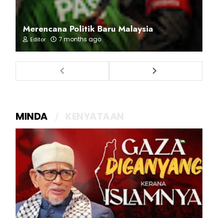
Merencana Politik Baru Malaysia
7 months ago
Editor
MINDA
KENYATAAN