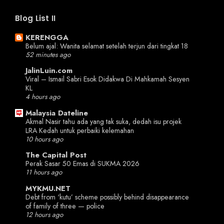
Blog List II
KERENGGA
Belum ajal: Wanita selamat setelah terjun dari tingkat 18
52 minutes ago
JalinLuin.com
Viral – Ismail Sabri Esok Didakwa Di Mahkamah Sesyen
KL
4 hours ago
Malaysia Dateline
Akmal Nasir tahu ada yang tak suka, dedah isu projek
LRA Kedah untuk perbaiki kelemahan
10 hours ago
The Capital Post
Perak Sasar 50 Emas di SUKMA 2026
11 hours ago
MYKMU.NET
Debt from ‘kutu’ scheme possibly behind disappearance
of family of three — police
12 hours ago