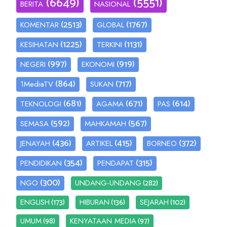
(6649)
(5551)
BERITA
NASIONAL
(2513)
(1767)
KOMENTAR
GLOBAL
(1225)
(1131)
KESIHATAN
TERKINI
(997)
(919)
NEGERI
EKONOMI
(864)
(717)
1MediaTV
SUKAN
(681)
(671)
(614)
TEKNOLOGI
AGAMA
PAS
(592)
(567)
SEMASA
MAHKAMAH
(436)
(415)
(372)
JENAYAH
ARTIKEL
BORNEO
(354)
(315)
PENDIDIKAN
PENDAPAT
(300)
(282)
NGO
UNDANG-UNDANG
(173)
(136)
(102)
ENGLISH
HIBURAN
SEJARAH
(98)
(97)
UMUM
KENYATAAN MEDIA