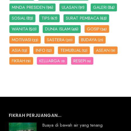
(96)
(91)
(84)
MINDA PRESIDEN
ULASAN
GALERI
(83)
(67)
(63)
SOSIAL
TIPS
SURAT PEMBACA
(50)
(46)
WANITA
DUNIA ISLAM
GOSIP
(34)
MOTIVASI
SASTERA
BUDAYA
(33)
(30)
(21)
ASIA
INFO
TEMUBUAL
ASEAN
(13)
(12)
(12)
(9)
FIKRAH
KELUARGA
RESEPI
(9)
(8)
(6)
FIKRAH PERJUANGAN...
Buaya di bawah air yang tenang