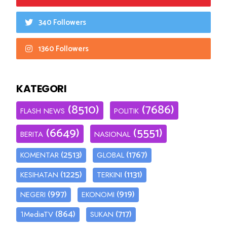
340 Followers
1360 Followers
KATEGORI
(8510)
(7686)
FLASH NEWS
POLITIK
(6649)
(5551)
BERITA
NASIONAL
(2513)
(1767)
KOMENTAR
GLOBAL
(1225)
(1131)
KESIHATAN
TERKINI
(997)
(919)
NEGERI
EKONOMI
(864)
(717)
1MediaTV
SUKAN