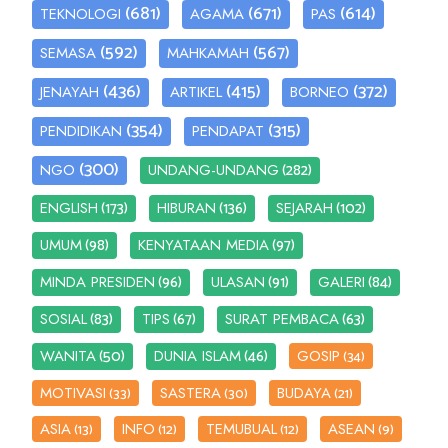
(681)
(671)
(614)
TEKNOLOGI
AGAMA
PAS
(592)
(567)
SEMASA
MAHKAMAH
(436)
(415)
(372)
JENAYAH
ARTIKEL
BORNEO
(354)
(315)
PENDIDIKAN
PENDAPAT
(300)
(282)
NGO
UNDANG-UNDANG
(173)
(136)
(102)
ENGLISH
HIBURAN
SEJARAH
(98)
(97)
UMUM
KENYATAAN MEDIA
(96)
(91)
(84)
MINDA PRESIDEN
ULASAN
GALERI
(83)
(67)
(63)
SOSIAL
TIPS
SURAT PEMBACA
(50)
(46)
WANITA
DUNIA ISLAM
GOSIP
(34)
MOTIVASI
SASTERA
BUDAYA
(33)
(30)
(21)
ASIA
INFO
TEMUBUAL
ASEAN
(13)
(12)
(12)
(9)