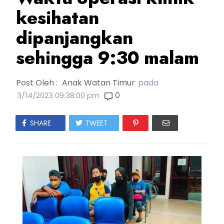
kesihatan
dipanjangkan
sehingga 9:30 malam
Post Oleh :
Anak Watan Timur
pada
0
3/14/2023 09:38:00 pm
SHARE
TWEET