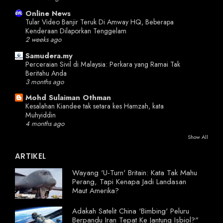
Online News
Tular Video Banjir Teruk Di Amway HQ, Beberapa
Kenderaan Dilaporkan Tenggelam
2 weeks ago
Samudera.my
Perceraian Sivil di Malaysia: Perkara yang Ramai Tak
Beritahu Anda
3 months ago
Mohd Sulaiman Othman
Kesalahan Kiandee tak setara kes Hamzah, kata
Muhyiddin
4 months ago
Show All
ARTIKEL
Wayang 'U-Turn' Britain: Kata Tak Mahu
Perang, Tapi Kenapa Jadi Landasan
Maut Amerika?
Adakah Satelit China 'Bimbing' Peluru
Berpandu Iran Tepat Ke Jantung Isbiol?"