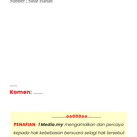
Sumber | Sinar Harian
........
Komen:
........
............oo000oo...........
PENAFIAN
1 Media.my
mengamalkan dan percaya
kepada hak kebebasan bersuara selagi hak tersebut