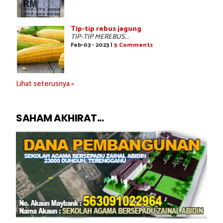
Tip-tip rebus jagung
TIP-TIP MEREBUS...
Feb-03 - 2023 |
5 Comments
Lihat seterusnya »
SAHAM AKHIRAT...