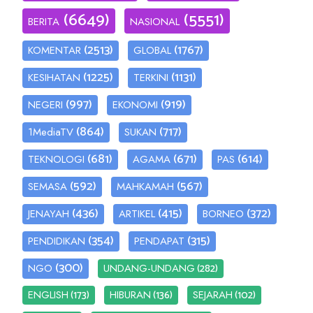
(6649)
(5551)
BERITA
NASIONAL
(2513)
(1767)
KOMENTAR
GLOBAL
(1225)
(1131)
KESIHATAN
TERKINI
(997)
(919)
NEGERI
EKONOMI
(864)
(717)
1MediaTV
SUKAN
(681)
(671)
(614)
TEKNOLOGI
AGAMA
PAS
(592)
(567)
SEMASA
MAHKAMAH
(436)
(415)
(372)
JENAYAH
ARTIKEL
BORNEO
(354)
(315)
PENDIDIKAN
PENDAPAT
(300)
(282)
NGO
UNDANG-UNDANG
(173)
(136)
(102)
ENGLISH
HIBURAN
SEJARAH