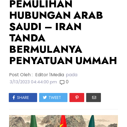
PEMULIHAN
HUBUNGAN ARAB
SAUDI – IRAN
TANDA
BERMULANYA
PENYATUAN UMMAH
Post Oleh :
Editor 1Media
pada
0
3/13/2023 04:44:00 pm
SHARE
TWEET