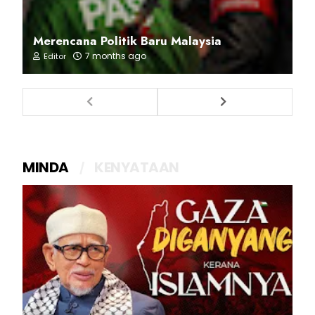
Merencana Politik Baru Malaysia
7 months ago
Editor
MINDA
KENYATAAN