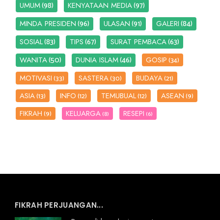
(98)
(97)
UMUM
KENYATAAN MEDIA
(96)
(91)
(84)
MINDA PRESIDEN
ULASAN
GALERI
(83)
(67)
(63)
SOSIAL
TIPS
SURAT PEMBACA
(50)
(46)
WANITA
DUNIA ISLAM
GOSIP
(34)
MOTIVASI
SASTERA
BUDAYA
(33)
(30)
(21)
ASIA
INFO
TEMUBUAL
ASEAN
(13)
(12)
(12)
(9)
FIKRAH
KELUARGA
RESEPI
(9)
(8)
(6)
FIKRAH PERJUANGAN...