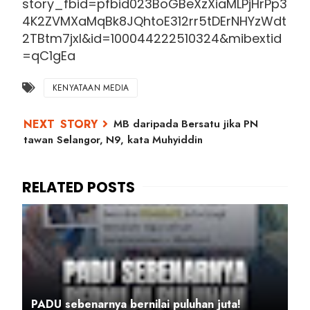
story_fbid=pfbid023BoGBeXzXiaMLPjHrPp3
4K2ZVMXaMqBk8JQhtoE312rr5tDErNHYzWdt
2TBtm7jxl&id=100044222510324&mibextid
=qC1gEa
KENYATAAN MEDIA
MB daripada Bersatu jika PN
tawan Selangor, N9, kata Muhyiddin
PADU sebenarnya bernilai puluhan juta!