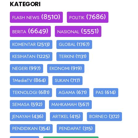
KATEGORI
(8510)
(7686)
FLASH NEWS
POLITIK
(6649)
(5551)
BERITA
NASIONAL
(2513)
(1767)
KOMENTAR
GLOBAL
(1225)
(1131)
KESIHATAN
TERKINI
(997)
(919)
NEGERI
EKONOMI
(864)
(717)
1MediaTV
SUKAN
(681)
(671)
(614)
TEKNOLOGI
AGAMA
PAS
(592)
(567)
SEMASA
MAHKAMAH
(436)
(415)
(372)
JENAYAH
ARTIKEL
BORNEO
(354)
(315)
PENDIDIKAN
PENDAPAT