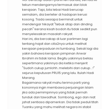
tekun mendengarnya termasuk dari blok
kerajaan. Tapi, bila lebai Hadi berucap
semalam, dia berleter di hadapan kerusi
kosong. Tiada sesiapa berminat untuk
mendengar hikayat "tebuk atap dan dinding
pecah" kerana kisah bodoh itu tidak sedikit pun
menyelesaikan masalah rakyat.
Hari ini, dia bercakap di luar parlimen lagi
tentang hajat dan cita2nya untuk melihat
kerajaan perpaduan ini tumbang. Sekali lagi dia
yakin bahawa kerajaan pimpinan Anwar
Ibrahim ini tidak lama. Begitu yakinnya beliau
sepertimana yakinnya dia ketika menjerit
"Sudoh cukup jumlohh..melebihi dari cukup...!"
sejurus keputusan PRU15 yang lalu. Itulah Hadi
Marang.
Bagaimana rakyat mahu terima parti yang
kononnya ingin membawa perjuangan Islam
jika ada pemimpinnya yang tidak pernah
tunduk dan tawadhuk. Sombong, ego dan niat
jahat sentiasa dipamerkan. Dia tidak peduli titah
Tuanku yang mahu melihat negara ini stabil