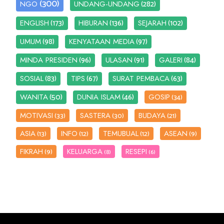
(300)
(282)
NGO
UNDANG-UNDANG
(173)
(136)
(102)
ENGLISH
HIBURAN
SEJARAH
(98)
(97)
UMUM
KENYATAAN MEDIA
(96)
(91)
(84)
MINDA PRESIDEN
ULASAN
GALERI
(83)
(67)
(63)
SOSIAL
TIPS
SURAT PEMBACA
(50)
(46)
WANITA
DUNIA ISLAM
GOSIP
(34)
MOTIVASI
SASTERA
BUDAYA
(33)
(30)
(21)
ASIA
INFO
TEMUBUAL
ASEAN
(13)
(12)
(12)
(9)
FIKRAH
KELUARGA
RESEPI
(9)
(8)
(6)