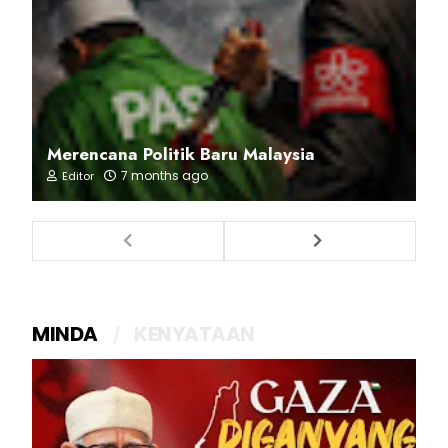
Merencana Politik Baru Malaysia
7 months ago
Editor
MINDA
KENYATAAN