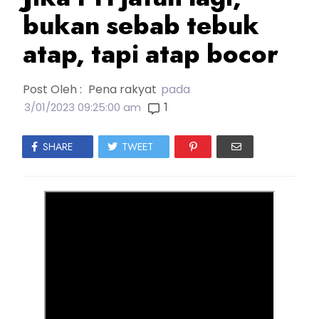
bukan sebab tebuk
atap, tapi atap bocor
Post Oleh :
Pena rakyat
pada
1
3/01/2023 09:25:00 am
SHARE
TWEET