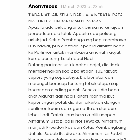
Anonymous
1 March 2023 at 23:55
TIADA NIAT LAIN SELAIN DARI JAJA MERATA-RATA
NIAT UNTUK TUMBANGKAN KERAJAAN
Apabila ada peluang untuk bersama kerajaan
perpaduan, dia tolak. Apabila ada peluang
untuk jadi Ketua Pembangkang bagi membawa
isu2 rakyat, pun dia tolak. Apabila diminta hadir
ke Parlimen untuk membawa amanah rakyat,
kerap ponteng. Itulah lebai Hadi.
Datang parlimen untuk bahas bajet, dia tidak
memperincikan soal2 bajet dan isu2 rakyat
seperti yang sepatutnya. Dia berleter dan
merungut berucap tentang tebuk atap, atap
bocor dan dinding pecah. Sesekali dia baca
ayat Alquran dan hadis, ditafsirkannya ikut
kepentingan politik dia dan dikaitkan dengan
sentimen kaum dan agama. Itulah standard
lebai Hadi. Terlalu jauh beza kualiti ucapan
Almarhum Ustaz Fadzil Nor sewaktu Almarhum
menjadi Presiden Pas dan Ketua Pembangkang
dahulu. Sebab itu, diwaktu Almarhum Us Fadzil
Nor berucap dalam parlimen dahulu, semua MP