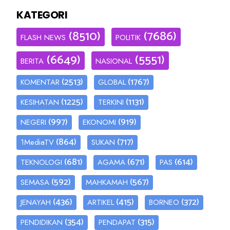
KATEGORI
(8510)
(7686)
FLASH NEWS
POLITIK
(6649)
(5551)
BERITA
NASIONAL
(2513)
(1767)
KOMENTAR
GLOBAL
(1225)
(1131)
KESIHATAN
TERKINI
(997)
(919)
NEGERI
EKONOMI
(864)
(717)
1MediaTV
SUKAN
(681)
(671)
(614)
TEKNOLOGI
AGAMA
PAS
(592)
(567)
SEMASA
MAHKAMAH
(436)
(415)
(372)
JENAYAH
ARTIKEL
BORNEO
(354)
(315)
PENDIDIKAN
PENDAPAT