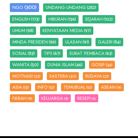
(300)
(282)
NGO
UNDANG-UNDANG
(173)
(136)
(102)
ENGLISH
HIBURAN
SEJARAH
(98)
(97)
UMUM
KENYATAAN MEDIA
(96)
(91)
(84)
MINDA PRESIDEN
ULASAN
GALERI
(83)
(67)
(63)
SOSIAL
TIPS
SURAT PEMBACA
(50)
(46)
WANITA
DUNIA ISLAM
GOSIP
(34)
MOTIVASI
SASTERA
BUDAYA
(33)
(30)
(21)
ASIA
INFO
TEMUBUAL
ASEAN
(13)
(12)
(12)
(9)
FIKRAH
KELUARGA
RESEPI
(9)
(8)
(6)