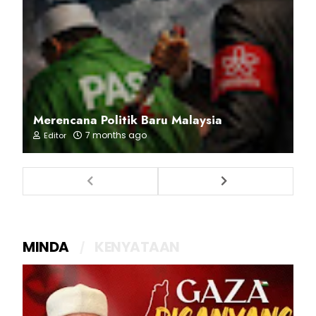
Merencana Politik Baru Malaysia
7 months ago
Editor
MINDA
KENYATAAN