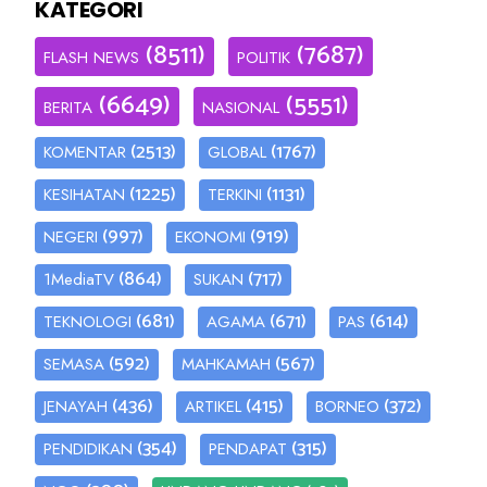
KATEGORI
(8511)
(7687)
FLASH NEWS
POLITIK
(6649)
(5551)
BERITA
NASIONAL
(2513)
(1767)
KOMENTAR
GLOBAL
(1225)
(1131)
KESIHATAN
TERKINI
(997)
(919)
NEGERI
EKONOMI
(864)
(717)
1MediaTV
SUKAN
(681)
(671)
(614)
TEKNOLOGI
AGAMA
PAS
(592)
(567)
SEMASA
MAHKAMAH
(436)
(415)
(372)
JENAYAH
ARTIKEL
BORNEO
(354)
(315)
PENDIDIKAN
PENDAPAT