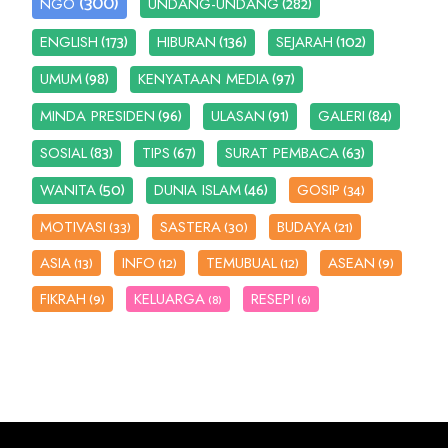
(300)
(282)
NGO
UNDANG-UNDANG
(173)
(136)
(102)
ENGLISH
HIBURAN
SEJARAH
(98)
(97)
UMUM
KENYATAAN MEDIA
(96)
(91)
(84)
MINDA PRESIDEN
ULASAN
GALERI
(83)
(67)
(63)
SOSIAL
TIPS
SURAT PEMBACA
(50)
(46)
WANITA
DUNIA ISLAM
GOSIP
(34)
MOTIVASI
SASTERA
BUDAYA
(33)
(30)
(21)
ASIA
INFO
TEMUBUAL
ASEAN
(13)
(12)
(12)
(9)
FIKRAH
KELUARGA
RESEPI
(9)
(8)
(6)