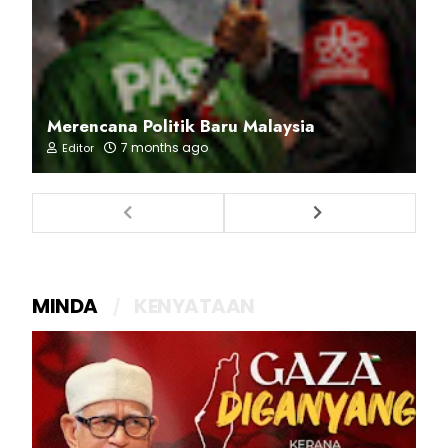
Merencana Politik Baru Malaysia
7 months ago
Editor
MINDA
KENYATAAN