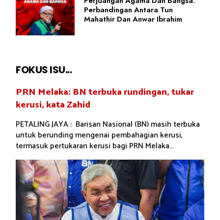
Perjuangan Agama Dan Bangsa:
Perbandingan Antara Tun
Mahathir Dan Anwar Ibrahim
FOKUS ISU...
PRN Melaka: BN terbuka rundingan, tukar
kerusi, kata Zahid
PETALING JAYA : Barisan Nasional (BN) masih terbuka
untuk berunding mengenai pembahagian kerusi,
termasuk pertukaran kerusi bagi PRN Melaka...