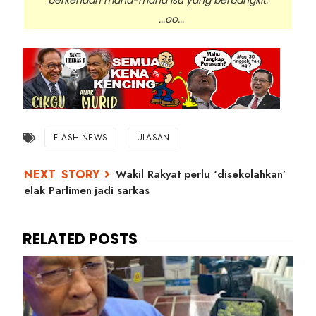
berkenaan mana-mana isu yang berbangkit.
...oo...
FLASH NEWS
ULASAN
Wakil Rakyat perlu ‘disekolahkan’
elak Parlimen jadi sarkas