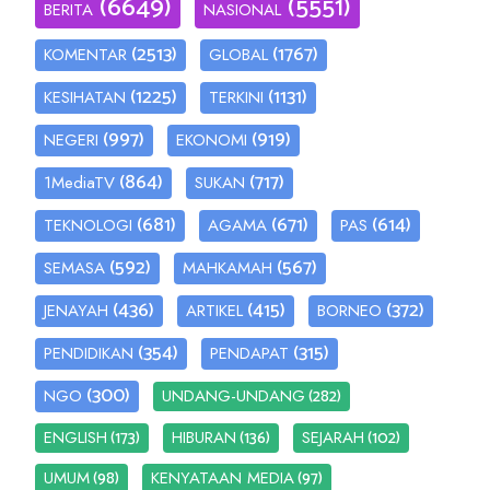
(6649)
(5551)
BERITA
NASIONAL
(2513)
(1767)
KOMENTAR
GLOBAL
(1225)
(1131)
KESIHATAN
TERKINI
(997)
(919)
NEGERI
EKONOMI
(864)
(717)
1MediaTV
SUKAN
(681)
(671)
(614)
TEKNOLOGI
AGAMA
PAS
(592)
(567)
SEMASA
MAHKAMAH
(436)
(415)
(372)
JENAYAH
ARTIKEL
BORNEO
(354)
(315)
PENDIDIKAN
PENDAPAT
(300)
(282)
NGO
UNDANG-UNDANG
(173)
(136)
(102)
ENGLISH
HIBURAN
SEJARAH
(98)
(97)
UMUM
KENYATAAN MEDIA