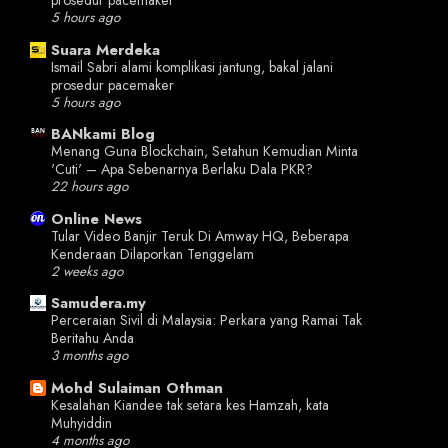
prosedur pacemaker
5 hours ago
Suara Merdeka
Ismail Sabri alami komplikasi jantung, bakal jalani
prosedur pacemaker
5 hours ago
BANkami Blog
Menang Guna Blockchain, Setahun Kemudian Minta
'Cuti' – Apa Sebenarnya Berlaku Dala PKR?
22 hours ago
Online News
Tular Video Banjir Teruk Di Amway HQ, Beberapa
Kenderaan Dilaporkan Tenggelam
2 weeks ago
Samudera.my
Perceraian Sivil di Malaysia: Perkara yang Ramai Tak
Beritahu Anda
3 months ago
Mohd Sulaiman Othman
Kesalahan Kiandee tak setara kes Hamzah, kata
Muhyiddin
4 months ago