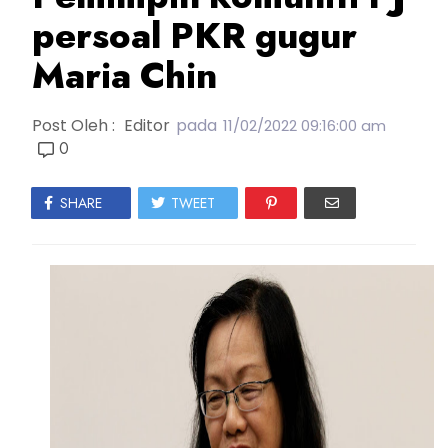
persoal PKR gugur
Maria Chin
Post Oleh :
Editor
pada
11/02/2022 09:16:00 am
0
SHARE
TWEET