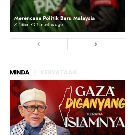
Merencana Politik Baru Malaysia
7 months ago
Editor
MINDA
KENYATAAN