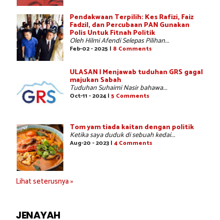
Pendakwaan Terpilih: Kes Rafizi, Faiz
Fadzil, dan Percubaan PAN Gunakan
Polis Untuk Fitnah Politik
Oleh Hilmi Afendi Selepas Pilihan...
Feb-02 - 2025 |
8 Comments
ULASAN | Menjawab tuduhan GRS gagal
majukan Sabah
Tuduhan Suhaimi Nasir bahawa...
Oct-11 - 2024 |
5 Comments
Tom yam tiada kaitan dengan politik
Ketika saya duduk di sebuah kedai...
Aug-20 - 2023 |
4 Comments
Lihat seterusnya »
JENAYAH