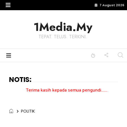
7 August 2026
1Media.My
TEPAT. TELUS. TERKINI.
NOTIS:
erima kasih kepada semua pengundi.......
POLITIK