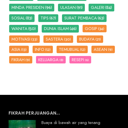
(96)
(91)
(84)
MINDA PRESIDEN
ULASAN
GALERI
(83)
(67)
(63)
SOSIAL
TIPS
SURAT PEMBACA
(50)
(46)
WANITA
DUNIA ISLAM
GOSIP
(34)
MOTIVASI
SASTERA
BUDAYA
(33)
(30)
(21)
ASIA
INFO
TEMUBUAL
ASEAN
(13)
(12)
(12)
(9)
FIKRAH
KELUARGA
RESEPI
(9)
(8)
(6)
FIKRAH PERJUANGAN...
Buaya di bawah air yang tenang