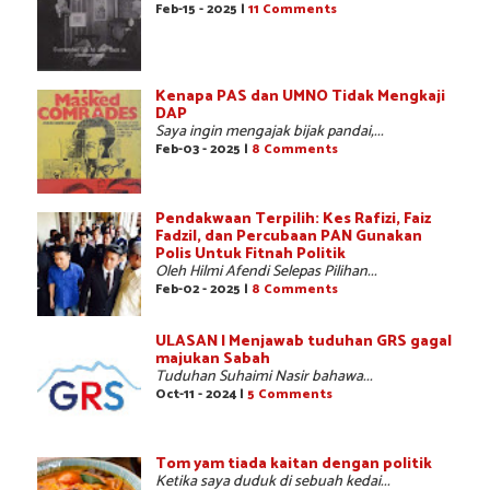
Feb-15 - 2025 |
11 Comments
Kenapa PAS dan UMNO Tidak Mengkaji
DAP
Saya ingin mengajak bijak pandai,...
Feb-03 - 2025 |
8 Comments
Pendakwaan Terpilih: Kes Rafizi, Faiz
Fadzil, dan Percubaan PAN Gunakan
Polis Untuk Fitnah Politik
Oleh Hilmi Afendi Selepas Pilihan...
Feb-02 - 2025 |
8 Comments
ULASAN | Menjawab tuduhan GRS gagal
majukan Sabah
Tuduhan Suhaimi Nasir bahawa...
Oct-11 - 2024 |
5 Comments
Tom yam tiada kaitan dengan politik
Ketika saya duduk di sebuah kedai...