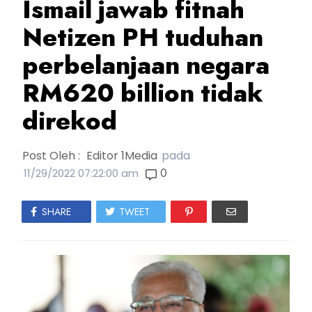
Ismail jawab fitnah
Netizen PH tuduhan
perbelanjaan negara
RM620 billion tidak
direkod
Post Oleh :
Editor 1Media
pada
0
11/29/2022 07:22:00 am
SHARE
TWEET