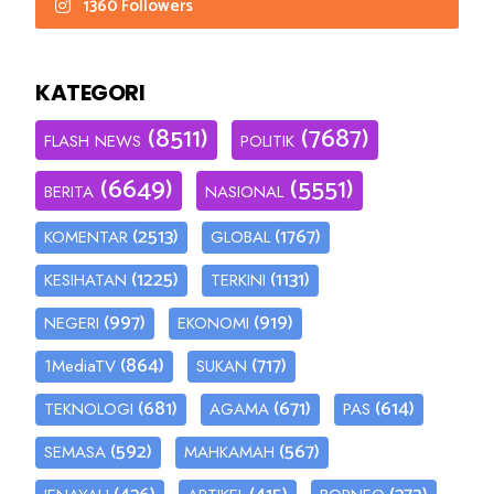
1360 Followers
KATEGORI
(8511)
(7687)
FLASH NEWS
POLITIK
(6649)
(5551)
BERITA
NASIONAL
(2513)
(1767)
KOMENTAR
GLOBAL
(1225)
(1131)
KESIHATAN
TERKINI
(997)
(919)
NEGERI
EKONOMI
(864)
(717)
1MediaTV
SUKAN
(681)
(671)
(614)
TEKNOLOGI
AGAMA
PAS
(592)
(567)
SEMASA
MAHKAMAH