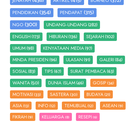
(436)
(415)
(372)
JENAYAH
ARTIKEL
BORNEO
(354)
(315)
PENDIDIKAN
PENDAPAT
(300)
(282)
NGO
UNDANG-UNDANG
(173)
(136)
(102)
ENGLISH
HIBURAN
SEJARAH
(98)
(97)
UMUM
KENYATAAN MEDIA
(96)
(91)
(84)
MINDA PRESIDEN
ULASAN
GALERI
(83)
(67)
(63)
SOSIAL
TIPS
SURAT PEMBACA
(50)
(46)
WANITA
DUNIA ISLAM
GOSIP
(34)
MOTIVASI
SASTERA
BUDAYA
(33)
(30)
(21)
ASIA
INFO
TEMUBUAL
ASEAN
(13)
(12)
(12)
(9)
FIKRAH
KELUARGA
RESEPI
(9)
(8)
(6)