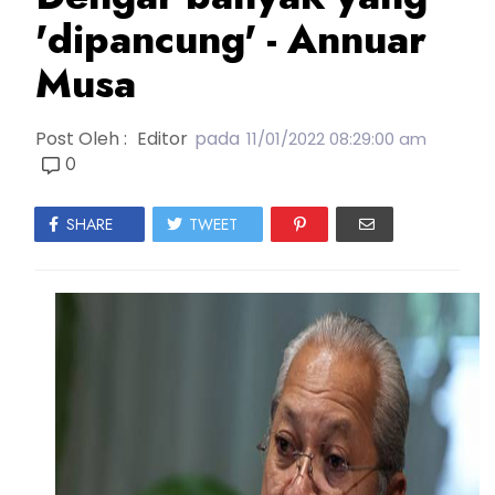
'dipancung' - Annuar
Musa
Post Oleh :
Editor
pada
11/01/2022 08:29:00 am
0
SHARE
TWEET