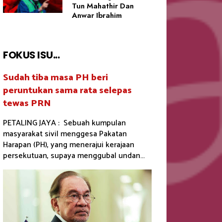
Tun Mahathir Dan
Anwar Ibrahim
FOKUS ISU...
Sudah tiba masa PH beri
peruntukan sama rata selepas
tewas PRN
PETALING JAYA : Sebuah kumpulan
masyarakat sivil menggesa Pakatan
Harapan (PH), yang menerajui kerajaan
persekutuan, supaya menggubal undan...