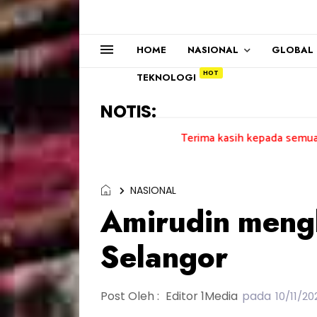
HOME
NASIONAL
GLOBAL
TEKNOLOGI
NOTIS:
Terima kasih kepada semua pengundi.....
NASIONAL
Amirudin meng
Selangor
Post Oleh :
Editor 1Media
pada
10/11/2