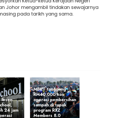
syorkan Ketua-ketua Kerajaan Negeri
dan Johor mengambil tindakan sewajarnya
asing pada tarikh yang sama.
MBKT tanggung
RM40,000 kos
l lesen
operasi pembersihan
chool,
sampah di tapak
oh 24 jam
program RXZ
perasi
Members 8.0