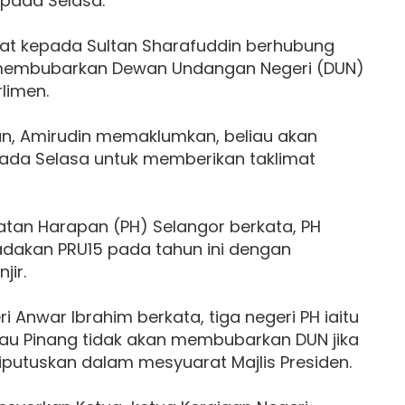
i pada Selasa.
mat kepada Sultan Sharafuddin berhubung
k membubarkan Dewan Undangan Negeri (DUN)
limen.
an, Amirudin memaklumkan, beliau akan
ada Selasa untuk memberikan taklimat
atan Harapan (PH) Selangor berkata, PH
adakan PRU15 pada tahun ini dengan
jir.
i Anwar Ibrahim berkata, tiga negeri PH iaitu
lau Pinang tidak akan membubarkan DUN jika
diputuskan dalam mesyuarat Majlis Presiden.