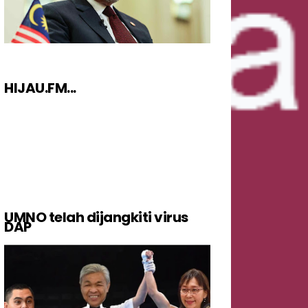
HIJAU.FM...
UMNO telah dijangkiti virus
DAP