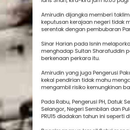
Idris Shah, kira-kira jam 10.05 pag
Amirudin dijangka memberi takli
keputusan kerajaan negeri tida
serentak dengan pembubaran Par
Sinar Harian pada Isnin melapork
menghadap Sultan Sharafuddin p
berkenaan perkara itu.
Amirudin yang juga Pengerusi Pak
kekal pendirian tidak mahu meng
mengambil risiko kemungkinan ban
Pada Rabu, Pengerusi PH, Datuk Ser
Selangor, Negeri Sembilan dan Pu
PRU15 diadakan tahun ini seperti 