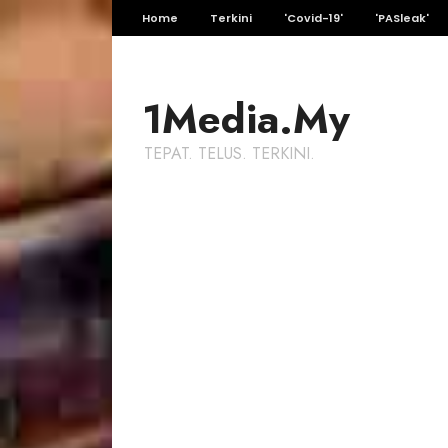
Home
Terkini
'Covid-19'
'PASleak'
1Media.My
TEPAT. TELUS. TERKINI.