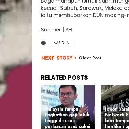
Bagaimanapun Ismail Sabri menge
kecuali Sabah, Sarawak, Melaka 
iaitu membubarkan DUN masing-m
Sumber | SH
NASIONAL
Older Post
Malaysia tumpu
Johor bata
tingkatkan gaji lebih
Network S
tinggi disusuli
beri temp
perluasan asas cukai
hentikan o