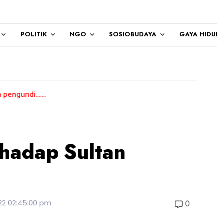
POLITIK
NGO
SOSIOBUDAYA
GAYA HIDU
..
hadap Sultan
022 02:45:00 pm
0