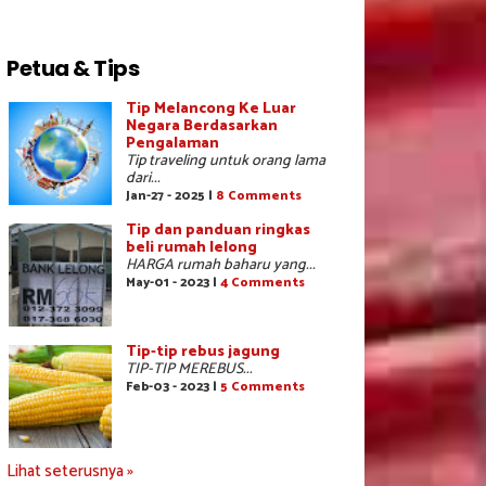
Petua & Tips
Tip Melancong Ke Luar
Negara Berdasarkan
Pengalaman
Tip traveling untuk orang lama
dari...
Jan-27 - 2025 |
8 Comments
Tip dan panduan ringkas
beli rumah lelong
HARGA rumah baharu yang...
May-01 - 2023 |
4 Comments
Tip-tip rebus jagung
TIP-TIP MEREBUS...
Feb-03 - 2023 |
5 Comments
Lihat seterusnya »