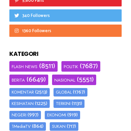
5,600 Fans
340 Followers
1360 Followers
KATEGORI
(8511)
(7687)
FLASH NEWS
POLITIK
(6649)
(5551)
BERITA
NASIONAL
(2513)
(1767)
KOMENTAR
GLOBAL
(1225)
(1131)
KESIHATAN
TERKINI
(997)
(919)
NEGERI
EKONOMI
(864)
(717)
1MediaTV
SUKAN