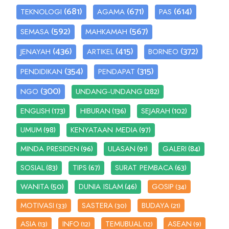
(681)
(671)
(614)
TEKNOLOGI
AGAMA
PAS
(592)
(567)
SEMASA
MAHKAMAH
(436)
(415)
(372)
JENAYAH
ARTIKEL
BORNEO
(354)
(315)
PENDIDIKAN
PENDAPAT
(300)
(282)
NGO
UNDANG-UNDANG
(173)
(136)
(102)
ENGLISH
HIBURAN
SEJARAH
(98)
(97)
UMUM
KENYATAAN MEDIA
(96)
(91)
(84)
MINDA PRESIDEN
ULASAN
GALERI
(83)
(67)
(63)
SOSIAL
TIPS
SURAT PEMBACA
(50)
(46)
WANITA
DUNIA ISLAM
GOSIP
(34)
MOTIVASI
SASTERA
BUDAYA
(33)
(30)
(21)
ASIA
INFO
TEMUBUAL
ASEAN
(13)
(12)
(12)
(9)