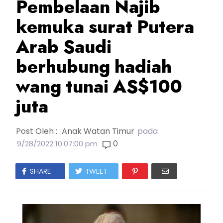
Pembelaan Najib
kemuka surat Putera
Arab Saudi
berhubung hadiah
wang tunai AS$100
juta
Post Oleh :
Anak Watan Timur
pada
0
9/28/2022 10:07:00 pm
SHARE
TWEET