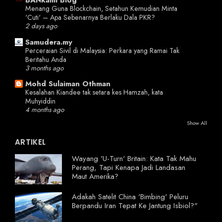
BANkami Blog
Menang Guna Blockchain, Setahun Kemudian Minta
'Cuti' – Apa Sebenarnya Berlaku Dala PKR?
2 days ago
Samudera.my
Perceraian Sivil di Malaysia: Perkara yang Ramai Tak
Beritahu Anda
3 months ago
Mohd Sulaiman Othman
Kesalahan Kiandee tak setara kes Hamzah, kata
Muhyiddin
4 months ago
Show All
ARTIKEL
Wayang 'U-Turn' Britain: Kata Tak Mahu
Perang, Tapi Kenapa Jadi Landasan
Maut Amerika?
Adakah Satelit China 'Bimbing' Peluru
Berpandu Iran Tepat Ke Jantung Isbiol?"