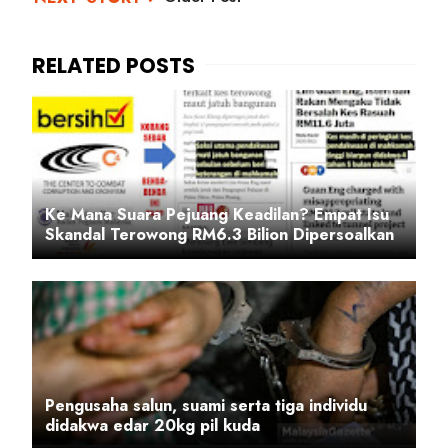
Ke Mana Suara Pejuang Keadilan? Empat Isu
Skandal Terowong RM6.3 Bilion Dipersoalkan
Pengusaha salun, suami serta tiga individu
didakwa edar 20kg pil kuda