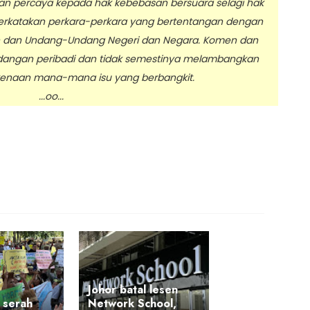
 percaya kepada hak kebebasan bersuara selagi hak
erkatakan perkara-perkara yang bertentangan dengan
n dan Undang-Undang Negeri dan Negara. Komen dan
dangan peribadi dan tidak semestinya melambangkan
enaan mana-mana isu yang berbangkit.
.oo...
Johor batal lesen
 serah
Network School,