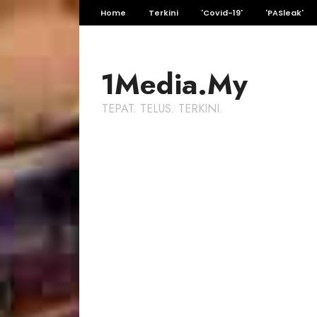
Home
Terkini
'Covid-19'
'PASleak'
1Media.My
TEPAT. TELUS. TERKINI.