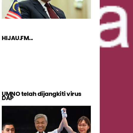
HIJAU.FM...
UMNO telah dijangkiti virus
DAP