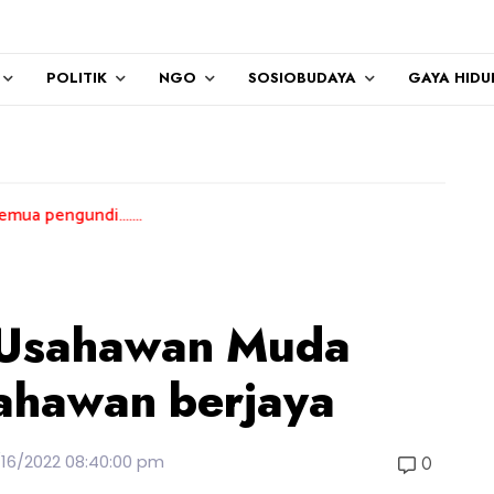
POLITIK
NGO
SOSIOBUDAYA
GAYA HIDU
......
 Usahawan Muda
ahawan berjaya
/16/2022 08:40:00 pm
0