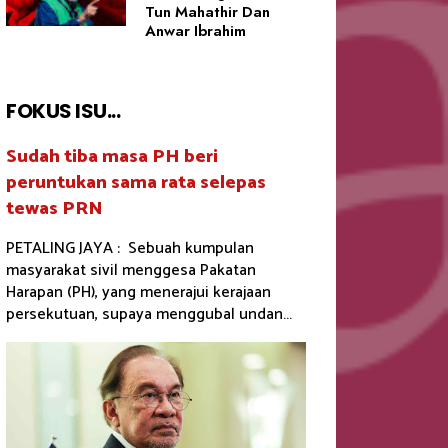
Tun Mahathir Dan
Anwar Ibrahim
FOKUS ISU...
Sudah tiba masa PH beri
peruntukan sama rata selepas
tewas PRN
PETALING JAYA : Sebuah kumpulan
masyarakat sivil menggesa Pakatan
Harapan (PH), yang menerajui kerajaan
persekutuan, supaya menggubal undan...