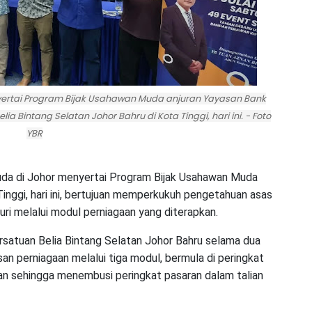
ertai Program Bijak Usahawan Muda anjuran Yayasan Bank
 Bintang Selatan Johor Bahru di Kota Tinggi, hari ini. - Foto
YBR
a di Johor menyertai Program Bijak Usahawan Muda
inggi, hari ini, bertujuan memperkukuh pengetahuan asas
i melalui modul perniagaan yang diterapkan.
satuan Belia Bintang Selatan Johor Bahru selama dua
n perniagaan melalui tiga modul, bermula di peringkat
an sehingga menembusi peringkat pasaran dalam talian