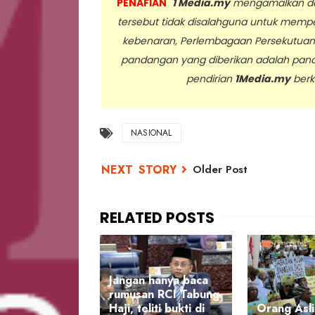
PENAFIAN
1 Media.my
mengamalkan dan
tersebut tidak disalahguna untuk memp
kebenaran, Perlembagaan Persekutua
pandangan yang diberikan adalah pan
pendirian
1Media.my
berk
..
NASIONAL
Older Post
Jangan hanya baca
rumusan RCI Tabung
Haji, teliti bukti di
Orang Asli