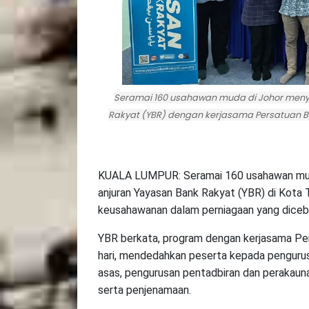
Seramai 160 usahawan muda di Johor meny
Rakyat (YBR) dengan kerjasama Persatuan Belia
KUALA LUMPUR: Seramai 160 usahawan mud
anjuran Yayasan Bank Rakyat (YBR) di Kota T
keusahawanan dalam perniagaan yang dicebur
YBR berkata, program dengan kerjasama Per
hari, mendedahkan peserta kepada pengurusa
asas, pengurusan pentadbiran dan perakaun
serta penjenamaan.