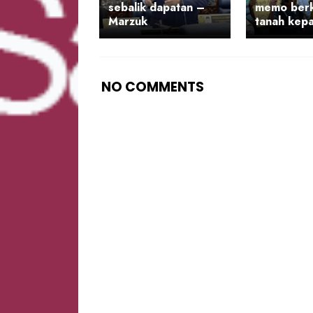
sebalik dapatan –
memo berk
Marzuk
tanah kep
NO COMMENTS