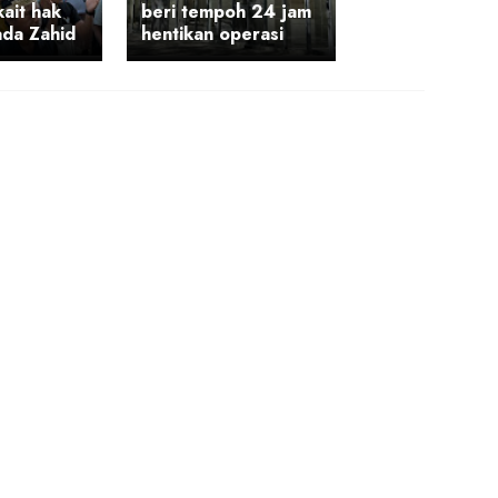
ait hak
beri tempoh 24 jam
ada Zahid
hentikan operasi