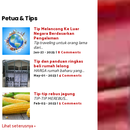
Petua & Tips
Tip Melancong Ke Luar
Negara Berdasarkan
Pengalaman
Tip traveling untuk orang lama
dari...
Jan-27 - 2025 |
8 Comments
Tip dan panduan ringkas
beli rumah lelong
HARGA rumah baharu yang...
May-01 - 2023 |
4 Comments
Tip-tip rebus jagung
TIP-TIP MEREBUS...
Feb-03 - 2023 |
5 Comments
Lihat seterusnya »