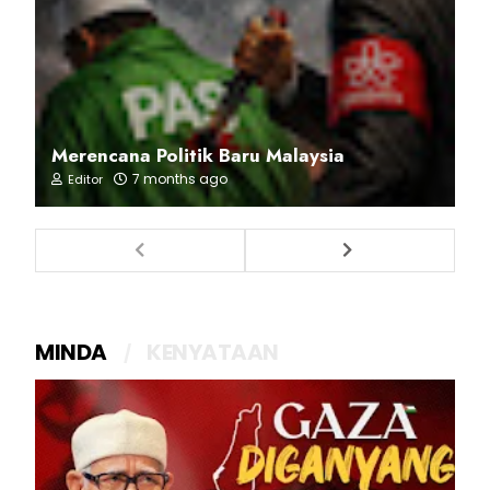
Merencana Politik Baru Malaysia
7 months ago
Editor
MINDA
KENYATAAN