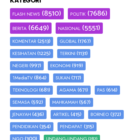
KATEGORI
(8510)
(7686)
FLASH NEWS
POLITIK
(6649)
(5551)
BERITA
NASIONAL
(2513)
(1767)
KOMENTAR
GLOBAL
(1225)
(1131)
KESIHATAN
TERKINI
(997)
(919)
NEGERI
EKONOMI
(864)
(717)
1MediaTV
SUKAN
(681)
(671)
(614)
TEKNOLOGI
AGAMA
PAS
(592)
(567)
SEMASA
MAHKAMAH
(436)
(415)
(372)
JENAYAH
ARTIKEL
BORNEO
(354)
(315)
PENDIDIKAN
PENDAPAT
(300)
(282)
NGO
UNDANG-UNDANG