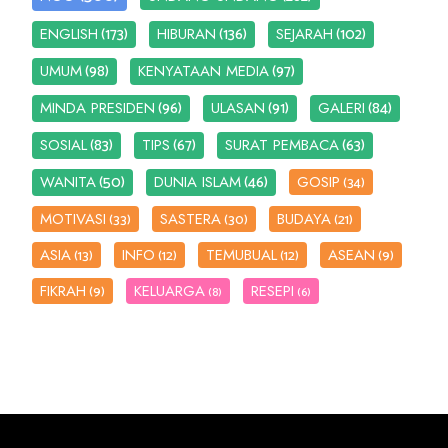
(173)
(136)
(102)
ENGLISH
HIBURAN
SEJARAH
(98)
(97)
UMUM
KENYATAAN MEDIA
(96)
(91)
(84)
MINDA PRESIDEN
ULASAN
GALERI
(83)
(67)
(63)
SOSIAL
TIPS
SURAT PEMBACA
(50)
(46)
WANITA
DUNIA ISLAM
GOSIP
(34)
MOTIVASI
SASTERA
BUDAYA
(33)
(30)
(21)
ASIA
INFO
TEMUBUAL
ASEAN
(13)
(12)
(12)
(9)
FIKRAH
KELUARGA
RESEPI
(9)
(8)
(6)