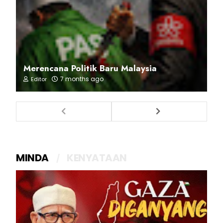
Merencana Politik Baru Malaysia
7 months ago
Editor
MINDA
KENYATAAN