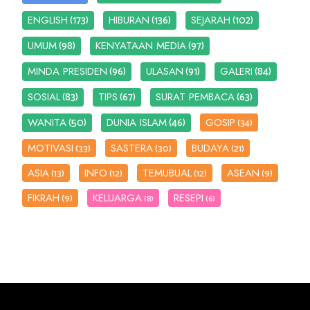
(173)
(136)
(102)
ENGLISH
HIBURAN
SEJARAH
(98)
(97)
UMUM
KENYATAAN MEDIA
(96)
(91)
(84)
MINDA PRESIDEN
ULASAN
GALERI
(83)
(67)
(63)
SOSIAL
TIPS
SURAT PEMBACA
(50)
(46)
WANITA
DUNIA ISLAM
GOSIP
(34)
MOTIVASI
SASTERA
BUDAYA
(33)
(30)
(21)
ASIA
INFO
TEMUBUAL
ASEAN
(13)
(12)
(12)
(9)
FIKRAH
KELUARGA
RESEPI
(9)
(8)
(6)