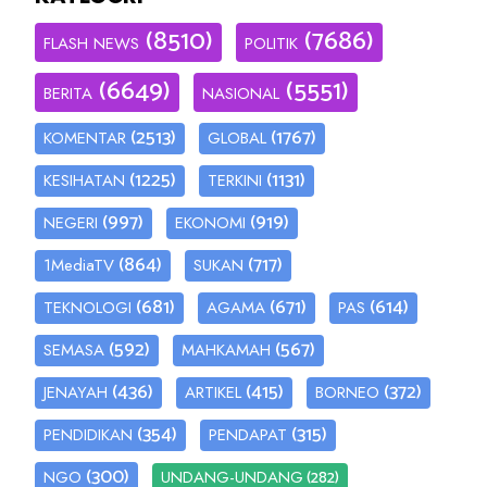
(8510)
(7686)
FLASH NEWS
POLITIK
(6649)
(5551)
BERITA
NASIONAL
(2513)
(1767)
KOMENTAR
GLOBAL
(1225)
(1131)
KESIHATAN
TERKINI
(997)
(919)
NEGERI
EKONOMI
(864)
(717)
1MediaTV
SUKAN
(681)
(671)
(614)
TEKNOLOGI
AGAMA
PAS
(592)
(567)
SEMASA
MAHKAMAH
(436)
(415)
(372)
JENAYAH
ARTIKEL
BORNEO
(354)
(315)
PENDIDIKAN
PENDAPAT
(300)
(282)
NGO
UNDANG-UNDANG