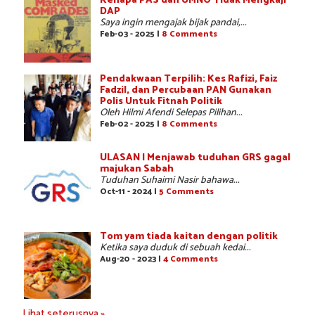
Kenapa PAS dan UMNO Tidak Mengkaji
DAP
Saya ingin mengajak bijak pandai,...
Feb-03 - 2025 |
8 Comments
Pendakwaan Terpilih: Kes Rafizi, Faiz
Fadzil, dan Percubaan PAN Gunakan
Polis Untuk Fitnah Politik
Oleh Hilmi Afendi Selepas Pilihan...
Feb-02 - 2025 |
8 Comments
ULASAN | Menjawab tuduhan GRS gagal
majukan Sabah
Tuduhan Suhaimi Nasir bahawa...
Oct-11 - 2024 |
5 Comments
Tom yam tiada kaitan dengan politik
Ketika saya duduk di sebuah kedai...
Aug-20 - 2023 |
4 Comments
Lihat seterusnya »