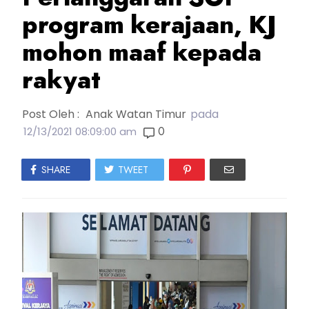
program kerajaan, KJ
mohon maaf kepada
rakyat
Post Oleh :
Anak Watan Timur
pada
0
12/13/2021 08:09:00 am
SHARE
TWEET