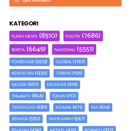
1360 Followers
KATEGORI
(8510)
(7686)
FLASH NEWS
POLITIK
(6649)
(5551)
BERITA
NASIONAL
(2513)
(1767)
KOMENTAR
GLOBAL
(1225)
(1131)
KESIHATAN
TERKINI
(997)
(919)
NEGERI
EKONOMI
(864)
(717)
1MediaTV
SUKAN
(681)
(671)
(614)
TEKNOLOGI
AGAMA
PAS
(592)
(567)
SEMASA
MAHKAMAH
(436)
(415)
(372)
JENAYAH
ARTIKEL
BORNEO