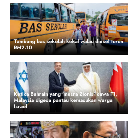
Tambang bas sekolah kekal walau diesel turun
RM2.10
Ketika Bahrain yang 'mesra Zionis' bawa F1,
Malaysia digesa pantau kemasukan warga
Israel