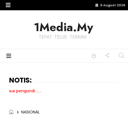
6 August 2026
1Media.My
TEPAT. TELUS. TERKINI.
NOTIS:
.......
NASIONAL