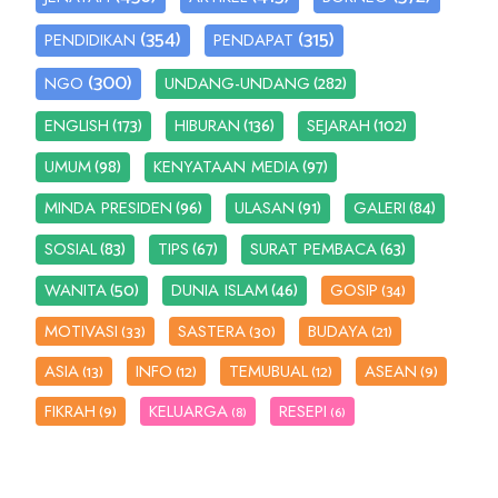
(354)
(315)
PENDIDIKAN
PENDAPAT
(300)
(282)
NGO
UNDANG-UNDANG
(173)
(136)
(102)
ENGLISH
HIBURAN
SEJARAH
(98)
(97)
UMUM
KENYATAAN MEDIA
(96)
(91)
(84)
MINDA PRESIDEN
ULASAN
GALERI
(83)
(67)
(63)
SOSIAL
TIPS
SURAT PEMBACA
(50)
(46)
WANITA
DUNIA ISLAM
GOSIP
(34)
MOTIVASI
SASTERA
BUDAYA
(33)
(30)
(21)
ASIA
INFO
TEMUBUAL
ASEAN
(13)
(12)
(12)
(9)
FIKRAH
KELUARGA
RESEPI
(9)
(8)
(6)