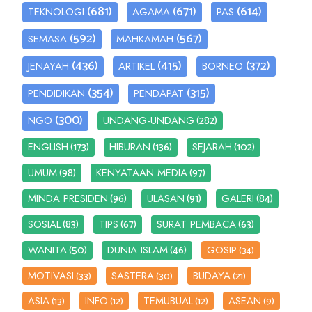
(681)
(671)
(614)
TEKNOLOGI
AGAMA
PAS
(592)
(567)
SEMASA
MAHKAMAH
(436)
(415)
(372)
JENAYAH
ARTIKEL
BORNEO
(354)
(315)
PENDIDIKAN
PENDAPAT
(300)
(282)
NGO
UNDANG-UNDANG
(173)
(136)
(102)
ENGLISH
HIBURAN
SEJARAH
(98)
(97)
UMUM
KENYATAAN MEDIA
(96)
(91)
(84)
MINDA PRESIDEN
ULASAN
GALERI
(83)
(67)
(63)
SOSIAL
TIPS
SURAT PEMBACA
(50)
(46)
WANITA
DUNIA ISLAM
GOSIP
(34)
MOTIVASI
SASTERA
BUDAYA
(33)
(30)
(21)
ASIA
INFO
TEMUBUAL
ASEAN
(13)
(12)
(12)
(9)