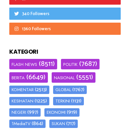
340 Followers
1360 Followers
KATEGORI
(8511)
(7687)
FLASH NEWS
POLITIK
(6649)
(5551)
BERITA
NASIONAL
(2513)
(1767)
KOMENTAR
GLOBAL
(1225)
(1131)
KESIHATAN
TERKINI
(997)
(919)
NEGERI
EKONOMI
(864)
(717)
1MediaTV
SUKAN