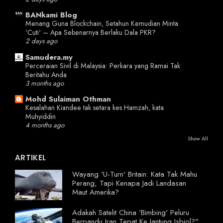
BANkami Blog
Menang Guna Blockchain, Setahun Kemudian Minta
'Cuti' – Apa Sebenarnya Berlaku Dala PKR?
2 days ago
Samudera.my
Perceraian Sivil di Malaysia: Perkara yang Ramai Tak
Beritahu Anda
3 months ago
Mohd Sulaiman Othman
Kesalahan Kiandee tak setara kes Hamzah, kata
Muhyiddin
4 months ago
Show All
ARTIKEL
Wayang 'U-Turn' Britain: Kata Tak Mahu
Perang, Tapi Kenapa Jadi Landasan
Maut Amerika?
Adakah Satelit China 'Bimbing' Peluru
Berpandu Iran Tepat Ke Jantung Isbiol?"