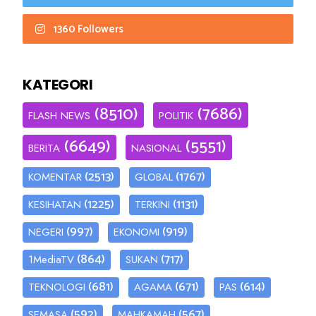
1360 Followers
KATEGORI
(8510)
(7686)
FLASH NEWS
POLITIK
(6649)
(5551)
BERITA
NASIONAL
(2513)
(1767)
KOMENTAR
GLOBAL
(1225)
(1131)
KESIHATAN
TERKINI
(997)
(919)
NEGERI
EKONOMI
(864)
(717)
1MediaTV
SUKAN
(681)
(671)
(614)
TEKNOLOGI
AGAMA
PAS
(592)
(567)
SEMASA
MAHKAMAH