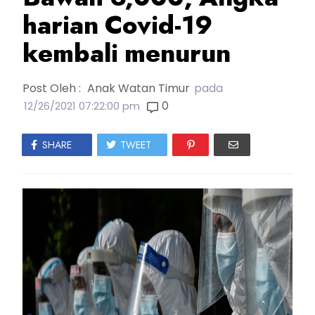
harian Covid-19
kembali menurun
Post Oleh :
Anak Watan Timur
pada
0
12/26/2021 07:22:00 pm
SHARE
TWEET