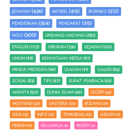
(436)
(415)
(372)
JENAYAH
ARTIKEL
BORNEO
(354)
(315)
PENDIDIKAN
PENDAPAT
(300)
(282)
NGO
UNDANG-UNDANG
(173)
(136)
(102)
ENGLISH
HIBURAN
SEJARAH
(98)
(97)
UMUM
KENYATAAN MEDIA
(96)
(91)
(84)
MINDA PRESIDEN
ULASAN
GALERI
(83)
(67)
(63)
SOSIAL
TIPS
SURAT PEMBACA
(50)
(46)
WANITA
DUNIA ISLAM
GOSIP
(34)
MOTIVASI
SASTERA
BUDAYA
(33)
(30)
(21)
ASIA
INFO
TEMUBUAL
ASEAN
(13)
(12)
(12)
(9)
FIKRAH
KELUARGA
RESEPI
(9)
(8)
(6)