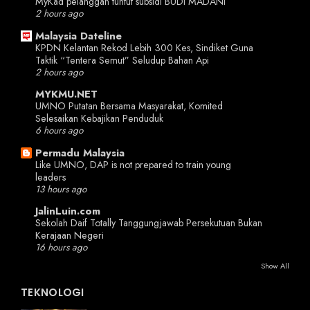
MyKad pelanggan tuntut subsidi BUDI MADANI
2 hours ago
Malaysia Dateline
KPDN Kelantan Rekod Lebih 300 Kes, Sindiket Guna
Taktik “Tentera Semut” Seludup Bahan Api
2 hours ago
MYKMU.NET
UMNO Putatan Bersama Masyarakat, Komited
Selesaikan Kebajikan Penduduk
6 hours ago
Permadu Malaysia
Like UMNO, DAP is not prepared to train young
leaders
13 hours ago
JalinLuin.com
Sekolah Daif Totally Tanggungjawab Persekutuan Bukan
Kerajaan Negeri
16 hours ago
Show All
TEKNOLOGI