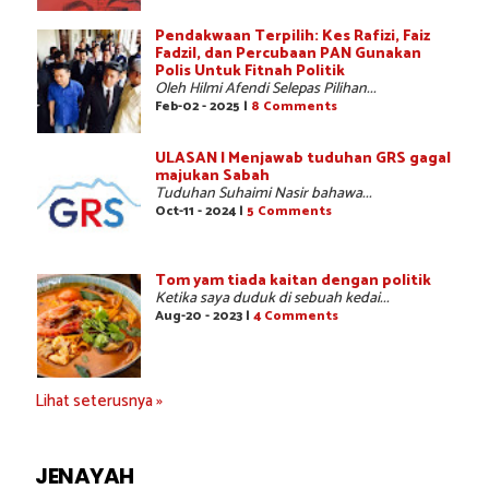
Pendakwaan Terpilih: Kes Rafizi, Faiz
Fadzil, dan Percubaan PAN Gunakan
Polis Untuk Fitnah Politik
Oleh Hilmi Afendi Selepas Pilihan...
Feb-02 - 2025 |
8 Comments
ULASAN | Menjawab tuduhan GRS gagal
majukan Sabah
Tuduhan Suhaimi Nasir bahawa...
Oct-11 - 2024 |
5 Comments
Tom yam tiada kaitan dengan politik
Ketika saya duduk di sebuah kedai...
Aug-20 - 2023 |
4 Comments
Lihat seterusnya »
JENAYAH