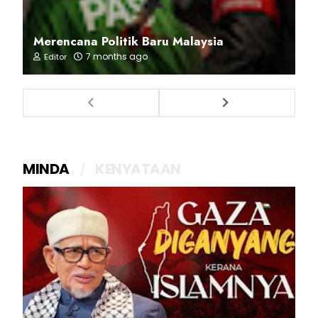
Merencana Politik Baru Malaysia
7 months ago
Editor
MINDA
KENYATAAN