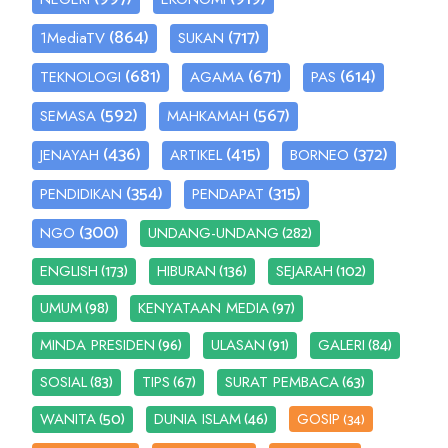
(864)
(717)
1MediaTV
SUKAN
(681)
(671)
(614)
TEKNOLOGI
AGAMA
PAS
(592)
(567)
SEMASA
MAHKAMAH
(436)
(415)
(372)
JENAYAH
ARTIKEL
BORNEO
(354)
(315)
PENDIDIKAN
PENDAPAT
(300)
(282)
NGO
UNDANG-UNDANG
(173)
(136)
(102)
ENGLISH
HIBURAN
SEJARAH
(98)
(97)
UMUM
KENYATAAN MEDIA
(96)
(91)
(84)
MINDA PRESIDEN
ULASAN
GALERI
(83)
(67)
(63)
SOSIAL
TIPS
SURAT PEMBACA
(50)
(46)
WANITA
DUNIA ISLAM
GOSIP
(34)