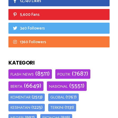
12,740 Likes
5,600 Fans
340 Followers
1360 Followers
KATEGORI
(8511)
(7687)
FLASH NEWS
POLITIK
(6649)
(5551)
BERITA
NASIONAL
(2513)
(1767)
KOMENTAR
GLOBAL
(1225)
(1131)
KESIHATAN
TERKINI
(997)
(919)
NEGERI
EKONOMI