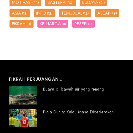
MOTIVASI
SASTERA
BUDAYA
(33)
(30)
(21)
ASIA
INFO
TEMUBUAL
ASEAN
(13)
(12)
(12)
(9)
FIKRAH
KELUARGA
RESEPI
(9)
(8)
(6)
FIKRAH PERJUANGAN...
Buaya di bawah air yang tenang
Piala Dunia: Kalau Masa Dicederakan