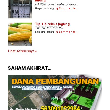
lelong
HARGA rumah baharu yang...
May-01 - 2023 |
4 Comments
Tip-tip rebus jagung
TIP-TIP MEREBUS...
Feb-03 - 2023 |
5 Comments
Lihat seterusnya »
SAHAM AKHIRAT...