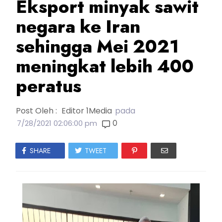
Eksport minyak sawit
negara ke Iran
sehingga Mei 2021
meningkat lebih 400
peratus
Post Oleh :
Editor 1Media
pada
0
7/28/2021 02:06:00 pm
SHARE
TWEET