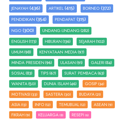
(436)
(415)
(372)
JENAYAH
ARTIKEL
BORNEO
(354)
(315)
PENDIDIKAN
PENDAPAT
(300)
(282)
NGO
UNDANG-UNDANG
(173)
(136)
(102)
ENGLISH
HIBURAN
SEJARAH
(98)
(97)
UMUM
KENYATAAN MEDIA
(96)
(91)
(84)
MINDA PRESIDEN
ULASAN
GALERI
(83)
(67)
(63)
SOSIAL
TIPS
SURAT PEMBACA
(50)
(46)
WANITA
DUNIA ISLAM
GOSIP
(34)
MOTIVASI
SASTERA
BUDAYA
(33)
(30)
(21)
ASIA
INFO
TEMUBUAL
ASEAN
(13)
(12)
(12)
(9)
FIKRAH
KELUARGA
RESEPI
(9)
(8)
(6)