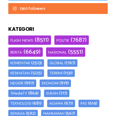
1360 Followers
KATEGORI
(8511)
(7687)
FLASH NEWS
POLITIK
(6649)
(5551)
BERITA
NASIONAL
(2513)
(1767)
KOMENTAR
GLOBAL
(1225)
(1131)
KESIHATAN
TERKINI
(997)
(919)
NEGERI
EKONOMI
(864)
(717)
1MediaTV
SUKAN
(681)
(671)
(614)
TEKNOLOGI
AGAMA
PAS
(592)
(567)
SEMASA
MAHKAMAH