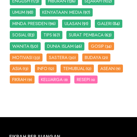
(173)
(136)
(102)
ENGLISH
HIBURAN
SEJARAH
(98)
(97)
UMUM
KENYATAAN MEDIA
(96)
(91)
(84)
MINDA PRESIDEN
ULASAN
GALERI
(83)
(67)
(63)
SOSIAL
TIPS
SURAT PEMBACA
(50)
(46)
WANITA
DUNIA ISLAM
GOSIP
(34)
MOTIVASI
SASTERA
BUDAYA
(33)
(30)
(21)
ASIA
INFO
TEMUBUAL
ASEAN
(13)
(12)
(12)
(9)
FIKRAH
KELUARGA
RESEPI
(9)
(8)
(6)
FIKRAH PERJUANGAN...