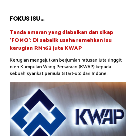
FOKUS ISU...
Tanda amaran yang diabaikan dan sikap
'FOMO': Di sebalik usaha remehkan isu
kerugian RM163 juta KWAP
Kerugian mengejutkan berjumlah ratusan juta ringgit
oleh Kumpulan Wang Persaraan (KWAP) kepada
sebuah syarikat pemula (start-up) dari Indone...