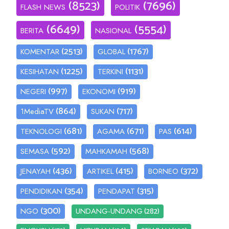
(8523)
(7696)
FLASH NEWS
POLITIK
(6649)
(5554)
BERITA
NASIONAL
(2513)
(1767)
KOMENTAR
GLOBAL
(1225)
(1131)
KESIHATAN
TERKINI
(997)
(919)
NEGERI
EKONOMI
(864)
(717)
1MediaTV
SUKAN
(681)
(671)
(614)
TEKNOLOGI
AGAMA
PAS
(592)
(568)
SEMASA
MAHKAMAH
(436)
(415)
(372)
JENAYAH
ARTIKEL
BORNEO
(354)
(315)
PENDIDIKAN
PENDAPAT
(300)
(282)
NGO
UNDANG-UNDANG