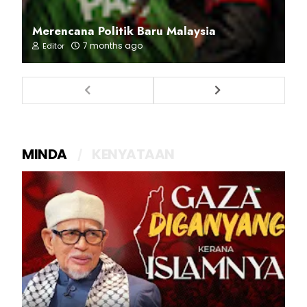
Merencana Politik Baru Malaysia
7 months ago
Editor
MINDA
KENYATAAN