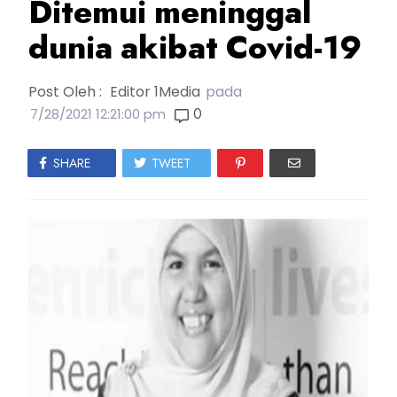
Ditemui meninggal
dunia akibat Covid-19
Post Oleh :
Editor 1Media
pada
0
7/28/2021 12:21:00 pm
SHARE
TWEET