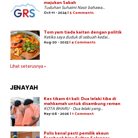
majukan Sabah
Tuduhan Suhaimi Nasir bahawa...
Oct-11 - 2024 |
5 Comments
Tom yam tiada kaitan dengan politik
Ketika saya duduk di sebuah kedai...
Aug-20 - 2023 |
4 Comments
Lihat seterusnya »
JENAYAH
Kes tikam 61 kali: Dua lelaki tiba di
mahkamah untuk disambung reman
KOTA BHARU - Dua lelaki yang...
May-08 - 2026 |
1 Comment
Polis kenal pasti pemilik akaun