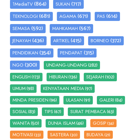
(864)
(717)
1MediaTV
SUKAN
(681)
(671)
(614)
TEKNOLOGI
AGAMA
PAS
(592)
(567)
SEMASA
MAHKAMAH
(436)
(415)
(372)
JENAYAH
ARTIKEL
BORNEO
(354)
(315)
PENDIDIKAN
PENDAPAT
(300)
(282)
NGO
UNDANG-UNDANG
(173)
(136)
(102)
ENGLISH
HIBURAN
SEJARAH
(98)
(97)
UMUM
KENYATAAN MEDIA
(96)
(91)
(84)
MINDA PRESIDEN
ULASAN
GALERI
(83)
(67)
(63)
SOSIAL
TIPS
SURAT PEMBACA
(50)
(46)
WANITA
DUNIA ISLAM
GOSIP
(34)
MOTIVASI
SASTERA
BUDAYA
(33)
(30)
(21)