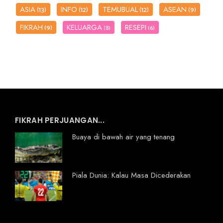
ASIA
INFO
TEMUBUAL
ASEAN
(13)
(12)
(12)
(9)
FIKRAH
KELUARGA
RESEPI
(9)
(8)
(6)
FIKRAH PERJUANGAN...
Buaya di bawah air yang tenang
Piala Dunia: Kalau Masa Dicederakan