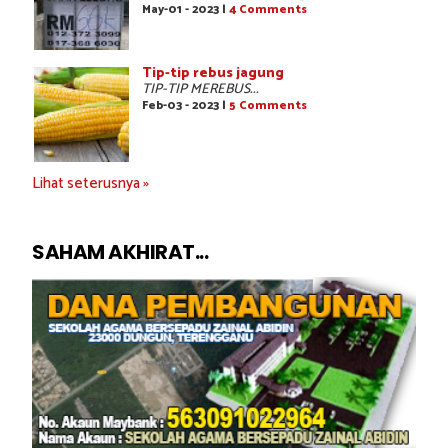
May-01 - 2023 |
4 Comments
Tip-tip rebus jagung
TIP-TIP MEREBUS...
Feb-03 - 2023 |
5 Comments
Lihat seterusnya »
SAHAM AKHIRAT...