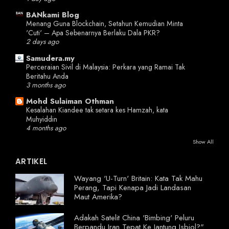
BANkami Blog
Menang Guna Blockchain, Setahun Kemudian Minta
'Cuti' – Apa Sebenarnya Berlaku Dala PKR?
2 days ago
Samudera.my
Perceraian Sivil di Malaysia: Perkara yang Ramai Tak
Beritahu Anda
3 months ago
Mohd Sulaiman Othman
Kesalahan Kiandee tak setara kes Hamzah, kata
Muhyiddin
4 months ago
Show All
ARTIKEL
Wayang 'U-Turn' Britain: Kata Tak Mahu
Perang, Tapi Kenapa Jadi Landasan
Maut Amerika?
Adakah Satelit China 'Bimbing' Peluru
Berpandu Iran Tepat Ke Jantung Isbiol?"