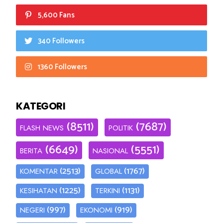
5,600 Fans
340 Followers
1360 Followers
KATEGORI
(8511)
(7687)
FLASH NEWS
POLITIK
(6649)
(5551)
BERITA
NASIONAL
(2513)
(1767)
KOMENTAR
GLOBAL
(1225)
(1131)
KESIHATAN
TERKINI
(997)
(919)
NEGERI
EKONOMI