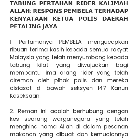
𝗧𝗔𝗕𝗨𝗡𝗚 𝗣𝗘𝗥𝗧𝗔𝗛𝗔𝗡 𝗥𝗜𝗗𝗘𝗥 𝗞𝗔𝗟𝗜𝗠𝗔𝗛
𝗔𝗟𝗟𝗔𝗛: 𝗥𝗘𝗦𝗣𝗢𝗡𝗦 𝗣𝗘𝗠𝗕𝗘𝗟𝗔 𝗧𝗘𝗥𝗛𝗔𝗗𝗔𝗣
𝗞𝗘𝗡𝗬𝗔𝗧𝗔𝗔𝗡 𝗞𝗘𝗧𝗨𝗔 𝗣𝗢𝗟𝗜𝗦 𝗗𝗔𝗘𝗥𝗔𝗛
𝗣𝗘𝗧𝗔𝗟𝗜𝗡𝗚 𝗝𝗔𝗬𝗔
1. Pertamanya PEMBELA mengucapkan
ribuan terima kasih kepada semua rakyat
Malaysia yang telah menyumbang kepada
tabung kilat yang diwujudkan bagi
membantu lima orang rider yang telah
direman oleh pihak polis dan mereka
disiasat di bawah seksyen 147 Kanun
Keseksaan.
2. Reman ini adalah berhubung dengan
kes seorang warganegara yang telah
menghina nama Allah di dalam pesanan
makanan yang dibuat dan kemudiannya