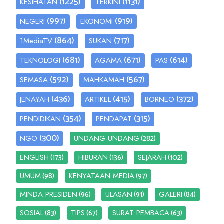
(1225)
(1131)
KESIHATAN
TERKINI
(997)
(919)
NEGERI
EKONOMI
(864)
(717)
1MediaTV
SUKAN
(681)
(671)
(614)
TEKNOLOGI
AGAMA
PAS
(592)
(567)
SEMASA
MAHKAMAH
(436)
(415)
(372)
JENAYAH
ARTIKEL
BORNEO
(354)
(315)
PENDIDIKAN
PENDAPAT
(300)
(282)
NGO
UNDANG-UNDANG
(173)
(136)
(102)
ENGLISH
HIBURAN
SEJARAH
(98)
(97)
UMUM
KENYATAAN MEDIA
(96)
(91)
(84)
MINDA PRESIDEN
ULASAN
GALERI
(83)
(67)
(63)
SOSIAL
TIPS
SURAT PEMBACA