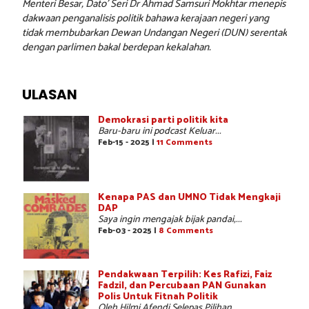
Menteri Besar, Dato’ Seri Dr Ahmad Samsuri Mokhtar menepis
dakwaan penganalisis politik bahawa kerajaan negeri yang
tidak membubarkan Dewan Undangan Negeri (DUN) serentak
dengan parlimen bakal berdepan kekalahan.
ULASAN
Demokrasi parti politik kita
Baru-baru ini podcast Keluar...
Feb-15 - 2025 |
11 Comments
Kenapa PAS dan UMNO Tidak Mengkaji
DAP
Saya ingin mengajak bijak pandai,...
Feb-03 - 2025 |
8 Comments
Pendakwaan Terpilih: Kes Rafizi, Faiz
Fadzil, dan Percubaan PAN Gunakan
Polis Untuk Fitnah Politik
Oleh Hilmi Afendi Selepas Pilihan...