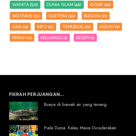
(50)
(46)
WANITA
DUNIA ISLAM
GOSIP
(34)
MOTIVASI
SASTERA
BUDAYA
(33)
(30)
(21)
ASIA
INFO
TEMUBUAL
ASEAN
(13)
(12)
(12)
(9)
FIKRAH
KELUARGA
RESEPI
(9)
(8)
(6)
FIKRAH PERJUANGAN...
Buaya di bawah air yang tenang
Piala Dunia: Kalau Masa Dicederakan