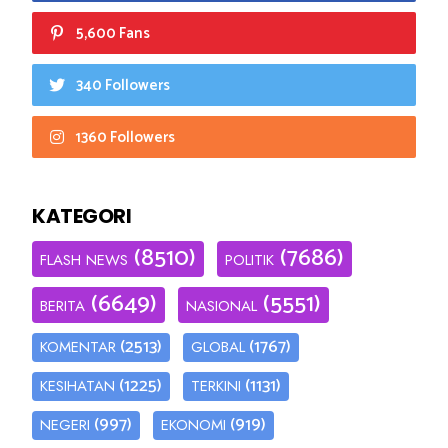
5,600 Fans
340 Followers
1360 Followers
KATEGORI
(8510)
(7686)
FLASH NEWS
POLITIK
(6649)
(5551)
BERITA
NASIONAL
(2513)
(1767)
KOMENTAR
GLOBAL
(1225)
(1131)
KESIHATAN
TERKINI
(997)
(919)
NEGERI
EKONOMI