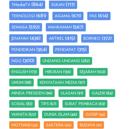
(864)
(717)
1MediaTV
SUKAN
(681)
(671)
(614)
TEKNOLOGI
AGAMA
PAS
(592)
(567)
SEMASA
MAHKAMAH
(436)
(415)
(372)
JENAYAH
ARTIKEL
BORNEO
(354)
(315)
PENDIDIKAN
PENDAPAT
(300)
(282)
NGO
UNDANG-UNDANG
(173)
(136)
(102)
ENGLISH
HIBURAN
SEJARAH
(98)
(97)
UMUM
KENYATAAN MEDIA
(96)
(91)
(84)
MINDA PRESIDEN
ULASAN
GALERI
(83)
(67)
(63)
SOSIAL
TIPS
SURAT PEMBACA
(50)
(46)
WANITA
DUNIA ISLAM
GOSIP
(34)
MOTIVASI
SASTERA
BUDAYA
(33)
(30)
(21)