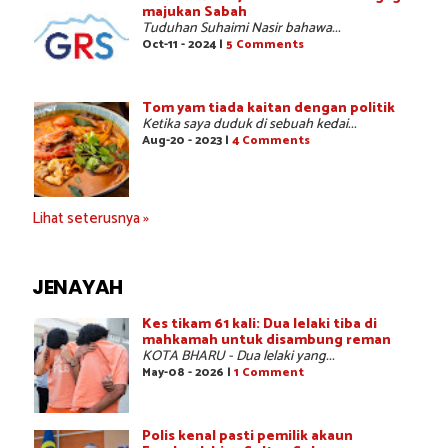
majukan Sabah
Tuduhan Suhaimi Nasir bahawa...
Oct-11 - 2024 |
5 Comments
Tom yam tiada kaitan dengan politik
Ketika saya duduk di sebuah kedai...
Aug-20 - 2023 |
4 Comments
Lihat seterusnya »
JENAYAH
Kes tikam 61 kali: Dua lelaki tiba di
mahkamah untuk disambung reman
KOTA BHARU - Dua lelaki yang...
May-08 - 2026 |
1 Comment
Polis kenal pasti pemilik akaun