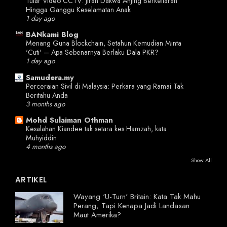
Tular Video CCTV: Jiran Dakwa Anjing Berkeliaran
Hingga Ganggu Keselamatan Anak
1 day ago
BANkami Blog
Menang Guna Blockchain, Setahun Kemudian Minta
'Cuti' – Apa Sebenarnya Berlaku Dala PKR?
1 day ago
Samudera.my
Perceraian Sivil di Malaysia: Perkara yang Ramai Tak
Beritahu Anda
3 months ago
Mohd Sulaiman Othman
Kesalahan Kiandee tak setara kes Hamzah, kata
Muhyiddin
4 months ago
Show All
ARTIKEL
Wayang 'U-Turn' Britain: Kata Tak Mahu
Perang, Tapi Kenapa Jadi Landasan
Maut Amerika?