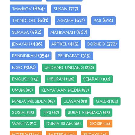
(864)
(717)
1MediaTV
SUKAN
(681)
(671)
(614)
TEKNOLOGI
AGAMA
PAS
(592)
(567)
SEMASA
MAHKAMAH
(436)
(415)
(372)
JENAYAH
ARTIKEL
BORNEO
(354)
(315)
PENDIDIKAN
PENDAPAT
(300)
(282)
NGO
UNDANG-UNDANG
(173)
(136)
(102)
ENGLISH
HIBURAN
SEJARAH
(98)
(97)
UMUM
KENYATAAN MEDIA
(96)
(91)
(84)
MINDA PRESIDEN
ULASAN
GALERI
(83)
(67)
(63)
SOSIAL
TIPS
SURAT PEMBACA
(50)
(46)
WANITA
DUNIA ISLAM
GOSIP
(34)
MOTIVASI
SASTERA
BUDAYA