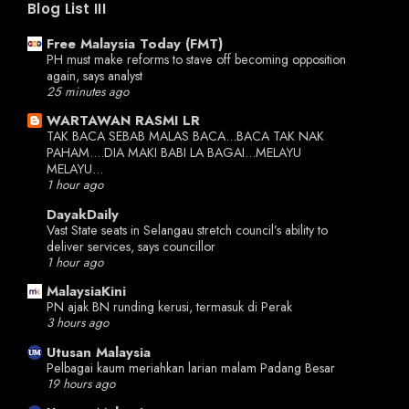
Blog List III
Free Malaysia Today (FMT)
PH must make reforms to stave off becoming opposition
again, says analyst
25 minutes ago
WARTAWAN RASMI LR
TAK BACA SEBAB MALAS BACA...BACA TAK NAK
PAHAM....DIA MAKI BABI LA BAGAI...MELAYU
MELAYU...
1 hour ago
DayakDaily
Vast State seats in Selangau stretch council’s ability to
deliver services, says councillor
1 hour ago
MalaysiaKini
PN ajak BN runding kerusi, termasuk di Perak
3 hours ago
Utusan Malaysia
Pelbagai kaum meriahkan larian malam Padang Besar
19 hours ago