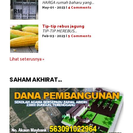
HARGA rumah baharu yang...
May-01 - 2023 |
4 Comments
Tip-tip rebus jagung
TIP-TIP MEREBUS...
Feb-03 - 2023 |
5 Comments
Lihat seterusnya »
SAHAM AKHIRAT...