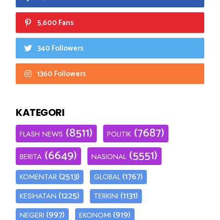
5,600 Fans
340 Followers
1360 Followers
KATEGORI
(8511)
(7687)
FLASH NEWS
POLITIK
(6649)
(5551)
BERITA
NASIONAL
(2513)
(1767)
KOMENTAR
GLOBAL
(1225)
(1131)
KESIHATAN
TERKINI
(997)
(919)
NEGERI
EKONOMI