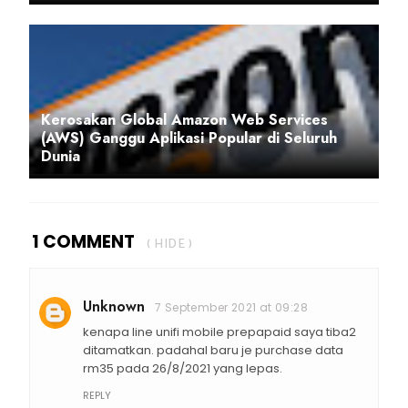
Kerosakan Global Amazon Web Services
(AWS) Ganggu Aplikasi Popular di Seluruh
Dunia
1 COMMENT
( HIDE )
Unknown
7 September 2021 at 09:28
kenapa line unifi mobile prepapaid saya tiba2
ditamatkan. padahal baru je purchase data
rm35 pada 26/8/2021 yang lepas.
REPLY