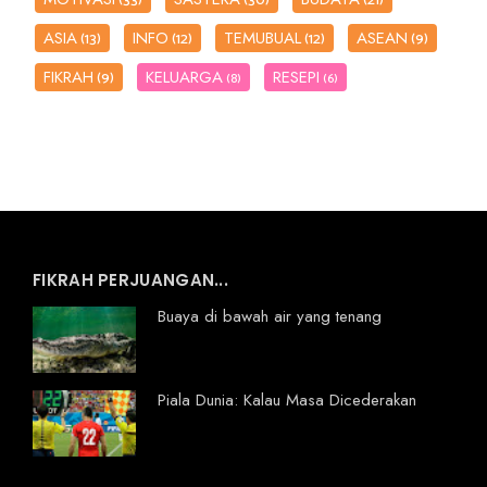
(33)
(30)
(21)
ASIA
INFO
TEMUBUAL
ASEAN
(13)
(12)
(12)
(9)
FIKRAH
KELUARGA
RESEPI
(9)
(8)
(6)
FIKRAH PERJUANGAN...
Buaya di bawah air yang tenang
Piala Dunia: Kalau Masa Dicederakan