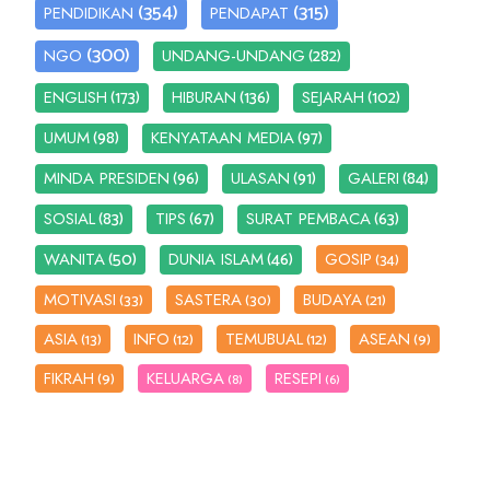
(354)
(315)
PENDIDIKAN
PENDAPAT
(300)
(282)
NGO
UNDANG-UNDANG
(173)
(136)
(102)
ENGLISH
HIBURAN
SEJARAH
(98)
(97)
UMUM
KENYATAAN MEDIA
(96)
(91)
(84)
MINDA PRESIDEN
ULASAN
GALERI
(83)
(67)
(63)
SOSIAL
TIPS
SURAT PEMBACA
(50)
(46)
WANITA
DUNIA ISLAM
GOSIP
(34)
MOTIVASI
SASTERA
BUDAYA
(33)
(30)
(21)
ASIA
INFO
TEMUBUAL
ASEAN
(13)
(12)
(12)
(9)
FIKRAH
KELUARGA
RESEPI
(9)
(8)
(6)