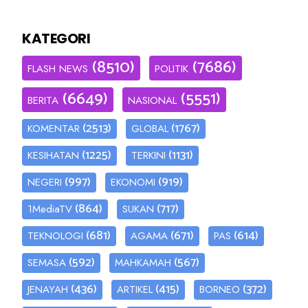
KATEGORI
(8510)
(7686)
FLASH NEWS
POLITIK
(6649)
(5551)
BERITA
NASIONAL
(2513)
(1767)
KOMENTAR
GLOBAL
(1225)
(1131)
KESIHATAN
TERKINI
(997)
(919)
NEGERI
EKONOMI
(864)
(717)
1MediaTV
SUKAN
(681)
(671)
(614)
TEKNOLOGI
AGAMA
PAS
(592)
(567)
SEMASA
MAHKAMAH
(436)
(415)
(372)
JENAYAH
ARTIKEL
BORNEO