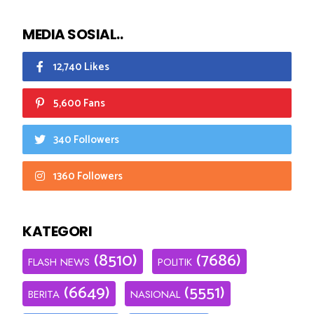
MEDIA SOSIAL..
12,740 Likes
5,600 Fans
340 Followers
1360 Followers
KATEGORI
(8510)
(7686)
FLASH NEWS
POLITIK
(6649)
(5551)
BERITA
NASIONAL