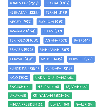
(2513)
(1767)
KOMENTAR
GLOBAL
(1225)
(1131)
KESIHATAN
TERKINI
(997)
(919)
NEGERI
EKONOMI
(864)
(717)
1MediaTV
SUKAN
(681)
(671)
(614)
TEKNOLOGI
AGAMA
PAS
(592)
(567)
SEMASA
MAHKAMAH
(436)
(415)
(372)
JENAYAH
ARTIKEL
BORNEO
(354)
(315)
PENDIDIKAN
PENDAPAT
(300)
(282)
NGO
UNDANG-UNDANG
(173)
(136)
(102)
ENGLISH
HIBURAN
SEJARAH
(98)
(97)
UMUM
KENYATAAN MEDIA
(96)
(91)
(84)
MINDA PRESIDEN
ULASAN
GALERI