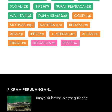
(83)
(67)
(63)
SOSIAL
TIPS
SURAT PEMBACA
(50)
(46)
WANITA
DUNIA ISLAM
GOSIP
(34)
MOTIVASI
SASTERA
BUDAYA
(33)
(30)
(21)
ASIA
INFO
TEMUBUAL
ASEAN
(13)
(12)
(12)
(9)
FIKRAH
KELUARGA
RESEPI
(9)
(8)
(6)
FIKRAH PERJUANGAN...
Buaya di bawah air yang tenang