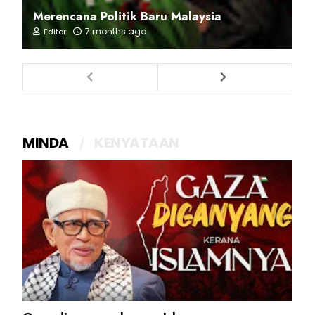
Merencana Politik Baru Malaysia
7 months ago
Editor
MINDA
KENYATAAN