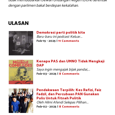
tidak membubarkan Dewan Undangan Negeri (DUN) serentak
dengan parlimen bakal berdepan kekalahan.
ULASAN
Demokrasi parti politik kita
Baru-baru ini podcast Keluar...
Feb-15 - 2025 |
11 Comments
Kenapa PAS dan UMNO Tidak Mengkaji
DAP
Saya ingin mengajak bijak pandai,...
Feb-03 - 2025 |
8 Comments
Pendakwaan Terpilih: Kes Rafizi, Faiz
Fadzil, dan Percubaan PAN Gunakan
Polis Untuk Fitnah Politik
Oleh Hilmi Afendi Selepas Pilihan...
Feb-02 - 2025 |
8 Comments