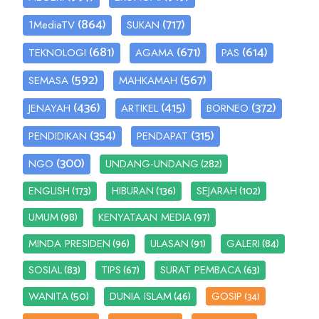
(864)
(717)
1MediaTV
SUKAN
(681)
(671)
(614)
TEKNOLOGI
AGAMA
PAS
(592)
(567)
SEMASA
MAHKAMAH
(436)
(415)
(372)
JENAYAH
ARTIKEL
BORNEO
(354)
(315)
PENDIDIKAN
PENDAPAT
(300)
(282)
NGO
UNDANG-UNDANG
(173)
(136)
(102)
ENGLISH
HIBURAN
SEJARAH
(98)
(97)
UMUM
KENYATAAN MEDIA
(96)
(91)
(84)
MINDA PRESIDEN
ULASAN
GALERI
(83)
(67)
(63)
SOSIAL
TIPS
SURAT PEMBACA
(50)
(46)
WANITA
DUNIA ISLAM
GOSIP
(34)