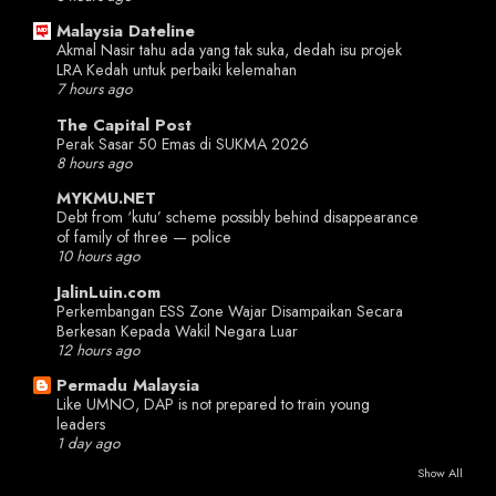
Malaysia Dateline
Akmal Nasir tahu ada yang tak suka, dedah isu projek
LRA Kedah untuk perbaiki kelemahan
7 hours ago
The Capital Post
Perak Sasar 50 Emas di SUKMA 2026
8 hours ago
MYKMU.NET
Debt from ‘kutu’ scheme possibly behind disappearance
of family of three — police
10 hours ago
JalinLuin.com
Perkembangan ESS Zone Wajar Disampaikan Secara
Berkesan Kepada Wakil Negara Luar
12 hours ago
Permadu Malaysia
Like UMNO, DAP is not prepared to train young
leaders
1 day ago
Show All