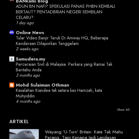
BANkami Blog
ADUN BN NAFI? SPEKULASI PANAS PHBN KEMBALI
BERTAUT? PENTADBIRAN NEGERI SEMBILAN
CELARU?
1 day ago
Online News
Tular Video Banjir Teruk Di Amway HQ, Beberapa
Kenderaan Dilaporkan Tenggelam
2 weeks ago
Samudera.my
Perceraian Sivil di Malaysia: Perkara yang Ramai Tak
Beritahu Anda
3 months ago
Mohd Sulaiman Othman
Kesalahan Kiandee tak setara kes Hamzah, kata
Muhyiddin
4 months ago
Show All
ARTIKEL
Wayang 'U-Turn' Britain: Kata Tak Mahu
Perang, Tapi Kenapa Jadi Landasan