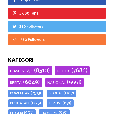
12,740 Likes
5,600 Fans
340 Followers
1360 Followers
KATEGORI
(8510)
(7686)
FLASH NEWS
POLITIK
(6649)
(5551)
BERITA
NASIONAL
(2513)
(1767)
KOMENTAR
GLOBAL
(1225)
(1131)
KESIHATAN
TERKINI
(997)
(919)
NEGERI
EKONOMI